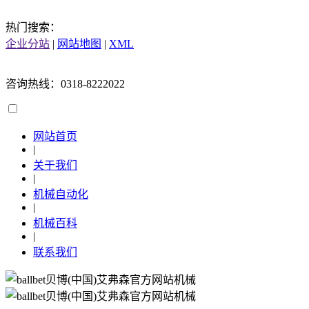
热门搜索：
企业分站
|
网站地图
|
XML
咨询热线：0318-8222022
网站首页
|
关于我们
|
机械自动化
|
机械百科
|
联系我们