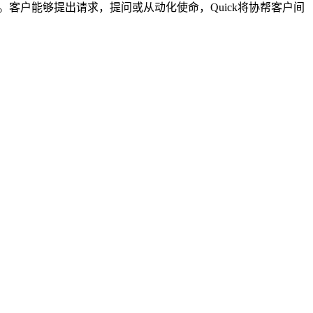
一样简单。客户能够提出请求，提问或从动化使命，Quick将协帮客户间