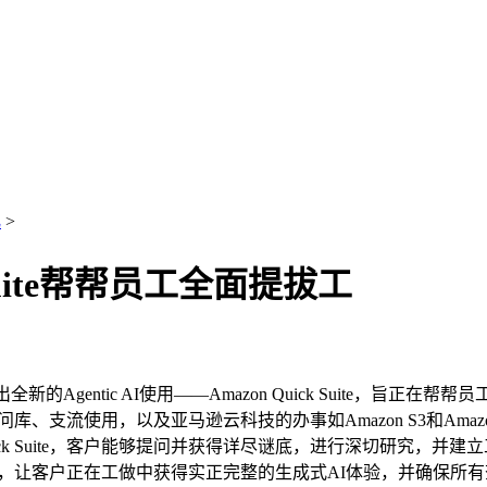
化
>
Suite帮帮员工全面提拔工
的Agentic AI使用——Amazon Quick Suite，
部学问库、支流使用，以及亚马逊云科技的办事如Amazon S3和Amazo
uick Suite，客户能够提问并获得详尽谜底，进行深切研究，
拜候所有消息，让客户正在工做中获得实正完整的生成式AI体验，并确