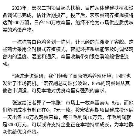
2023年，宏农二期项目起头扶植，目前从体建建扶植和设
备调试已完成，估计近期投产。投产后，宏农蛋鸡养殖规模将
达到200万羽，日产150万枚鸡蛋，络绎不绝为市场供应质优味
美的鸡蛋产物。
一栋栋雪白色鸡舍划一陈列，让已经的荒滩变了容貌。这
些鸡舍采用全封锁式养殖模式，智能环控系统能够及时调整鸡
舍内的温度、湿度和通风，鸡蛋收集带如银色溪流般慢慢流
动。
“通过走访调研，我们领会了高原蛋鸡养殖环境，同时也
发觉了市场商机。”宏农副总司理张波说，85%的鸡蛋是从其
他省市调运，可见本地对优良鸡蛋有强烈的需求。
张波给记者算了一笔账：市场上一枚鸡蛋卖0。8元，而他
们能把成本节制正在0。7元一枚。按宏农两期项目建成投运后
一天出售100万枚鸡蛋来算，每日毛利润10万元，年毛利润就
是3000万元，可以或许支持企业正在本地持续成长，为本地群
众供给优良鸡蛋。