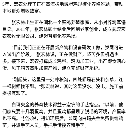
5年，宏农处理了正在高海拔地域蛋鸡规模化养殖难题，带动
本地群众增收致富。
张宏林出生正在湖北一个蛋鸡养殖家庭，从小对养鸡耳濡
目染。2011年，张宏林硕士结业后回到老家创业，成立武汉宏
农农牧无限公司，建起智能化养鸡场。
“目前我们正正在开展新产物和设备研发工做，岁尾可进
入试出产阶段。”张宏林说，正在做财产，坚苦多但机遇也
多。接下来，宏农打算成长鸡蛋、鸡肉加工业，出产即食溏心
蛋、风干鸡等高附加值产物，建立完整财产系统。
“刚起头，这里是一处冲积沟，四处都是石头和杂草，连
一棵树都找不到。”张宏林说，其时这里没水、没电，施工前
提极其艰辛。
白玛央金的养鸡技术得益于宏农的手艺指点。“以前，他
们家只要十几羽蛋鸡。并且蛋鸡都呈现了脱毛的环境，产蛋率
也不高。”张波说，得知环境后，公司向白玛央金免费供给鸡
苗，并派手艺人员，手把手传授养殖手艺。