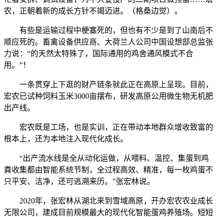
农，正朝着新的成长方针不竭迈进。（格桑边觉）。
有些是运输过程中梗塞死的，但也有不少是到了山南后不
顺应死的。畜禽设备供应商、大荷兰人公司中国设想部总监张
力说：“的天然太特殊了，国际通用的鸡舍通风模式不合
用。”！
一条贯穿上下逛的财产链条就此正在高原上呈现。目前，
宏农已试种饲料玉米3000亩摆布，研发高原公用微生物无机肥
出产线。
宏农既是工场，也是实训，正在带动本地群众增收致富的
根本上，还为本地注入现代化成长。
“出产流水线是全从动化运做，从喂料、温控、集蛋到鸡
粪收集都由智能系统节制，全过程高效、精准，每一枚鸡蛋不
只平安、洁净，还可逃溯来历。”张宏林说。
2020年，张宏林从湖北来到雪域高原，开办宏农农业成长
无限公司，建成目前规模最大的现代化智能蛋鸡养殖场。短短