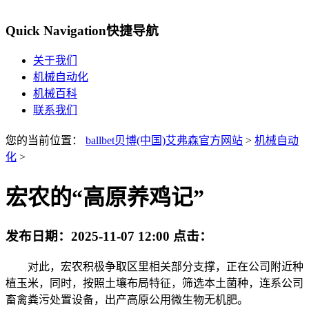
Quick Navigation
快捷导航
关于我们
机械自动化
机械百科
联系我们
您的当前位置：
ballbet贝博(中国)艾弗森官方网站
>
机械自动
化
>
宏农的“高原养鸡记”
发布日期：
2025-11-07 12:00
点击：
对此，宏农积极争取区里相关部分支撑，正在公司附近种
植玉米，同时，按照土壤布局特征，筛选本土菌种，连系公司
畜禽粪污处置设备，出产高原公用微生物无机肥。