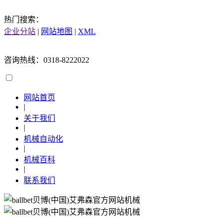
热门搜索：
企业分站
|
网站地图
|
XML
咨询热线：0318-8222022
网站首页
|
关于我们
|
机械自动化
|
机械百科
|
联系我们