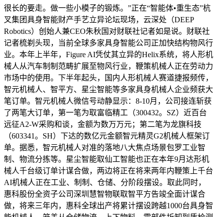
很长的要走。做一些小模子的锻炼。”正在“智能体•重生态”杭
叉集团具身智能财产手艺立异论坛现场，云深处（DEEP
Robotics）创始人兼CEO朱秋国对财联社记者如是说。财联社
记者梳剃头现，当前全球多家具身智能公司正加快结构物风行
业。本年上半年，Figure AI凭仗其立异的Helix系统，将人形机
械人从汽车制制范畴扩展至物风行业，鞭策机械人正在劳动力
市场中的使用。下半年起头，国内人形机械人赛道捷报频传，
智元机械人、智平方、星尘智能等多家具身机械人企业频获大
笔订单。智元机械人微信号动静显示：8-10月，公司接连斩获
了两笔大订单，第一笔为取富临精工（300432。SZ）近百台
远征A2-W采购和谈，金额为数万万元；第二笔为龙旗科技
（603341。SH）下达的数亿元金额智元精灵G2机械人框架订
单。据悉，智元机械人对准的落地八大焦点场景包罗工业智
制、物流分拣等。星尘智能取仙工智能也正在本年9月达形机
械人千台级订单计谋合做，两边将正在将来两年内鞭策上千台
AI机械人正在工业、制制、仓储、分阶段摆设。取此同时，
惠科股份全资子公司深圳慧智物联取智平方告竣全面计谋合
做，将来三年内，惠科全球出产将累计摆设跨越1000台具身智