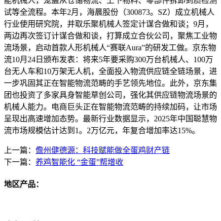
能机械人，笼盖从仓储物流、上下物料、零部件拆卸到质检测
试等全流程。本年2月，海晨股份（300873。SZ）成立机械人
行业使用研究院，并取乐聚机械人签定计谋合做和谈；9月，
两边再次签订计谋合做和谈，打算成立合伙公司，聚焦工业物
流场景，启动首款人形机械人“赛联Aura”的研发工做。京东物
流10月24日颁布发表：将来5年要采购300万台机械人、100万
台无人车和10万架无人机，全面投入物流供应链全链场景，进
一步巩固其正在智能物流范畴的手艺领先地位。此外，京东集
团也投资了多家具身智能草创公司，强化其供应链物流场景的
机械人能力。电商巨头正在智能物流范畴的持续加码，让市场
呈现出高速增加态势。最新行业数据显示，2025年中国聪慧物
流市场规模估计达到1。2万亿元，年复合增加率达15%。
上一篇：
儋州健德源：科技赋能做全蛋鸡财产链
下一篇：
养鸡智能化 “金蛋”帮增收
地区产品：