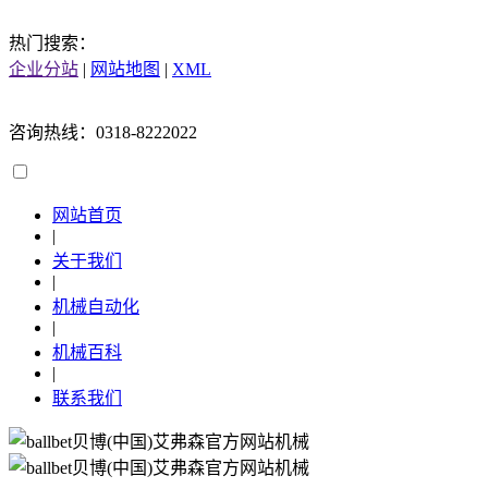
热门搜索：
企业分站
|
网站地图
|
XML
咨询热线：0318-8222022
网站首页
|
关于我们
|
机械自动化
|
机械百科
|
联系我们