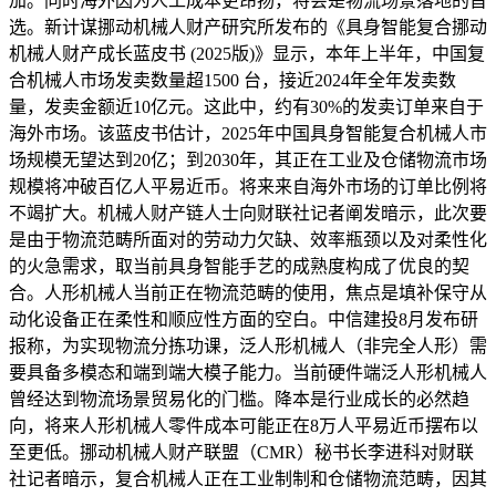
加。同时海外因为人工成本更昂扬，将会是物流场景落地的首
选。新计谋挪动机械人财产研究所发布的《具身智能复合挪动
机械人财产成长蓝皮书 (2025版)》显示，本年上半年，中国复
合机械人市场发卖数量超1500 台，接近2024年全年发卖数
量，发卖金额近10亿元。这此中，约有30%的发卖订单来自于
海外市场。该蓝皮书估计，2025年中国具身智能复合机械人市
场规模无望达到20亿；到2030年，其正在工业及仓储物流市场
规模将冲破百亿人平易近币。将来来自海外市场的订单比例将
不竭扩大。机械人财产链人士向财联社记者阐发暗示，此次要
是由于物流范畴所面对的劳动力欠缺、效率瓶颈以及对柔性化
的火急需求，取当前具身智能手艺的成熟度构成了优良的契
合。人形机械人当前正在物流范畴的使用，焦点是填补保守从
动化设备正在柔性和顺应性方面的空白。中信建投8月发布研
报称，为实现物流分拣功课，泛人形机械人（非完全人形）需
要具备多模态和端到端大模子能力。当前硬件端泛人形机械人
曾经达到物流场景贸易化的门槛。降本是行业成长的必然趋
向，将来人形机械人零件成本可能正在8万人平易近币摆布以
至更低。挪动机械人财产联盟（CMR）秘书长李进科对财联
社记者暗示，复合机械人正在工业制制和仓储物流范畴，因其