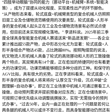
“四肢举动眼脑”协同的能力（挪动平台+机械臂+系统+智能决
策），成为了提拔从动化程度、实现柔性出产的环节脚色。
“从产物形态来看，轮式底盘+机械臂类型的复合机械人仿照照
旧是工业及仓储物流范畴使用的次要类型，轮式底盘+人形半
身的复合机械人起头正在工业及仓储物流场景有必然试点使
用，但目前还未实现规模化落地。” 李进科说。2025年前三季
度全球具身智能复合机械人赛道送来“新品迸发期”——各企业
累计推出超55款产物，此中形态分化尤为显著：轮式底盘+人
形半身组合产物达45款，占比跨越80%。按照陶熠昆的说法，
杭叉物流人形机械人具备了轮式的高效挪动和人形的工致操做
两个特点，其双臂具有14个度，正在愈加的矫捷同时也有着更
大的功课空间，功课范畴能够顺应多种分歧的工种。和保守的
AGV比拟，具有很大的劣势。正在李进科看来，轮式底盘+人
形半身的复合机械人将来将向“认厚交互”升级，沉点冲破“企
图理解+自动办事”，即正在工业场景中机械人可通过察看工人
操做，自动预判需求并提前预备对应东西；正在仓储场景中，
可按照订单优先级从动调整挑撰挨次，实现“无需指令的预判
式办事”。“过去50年，业内一曲正在处理的一个问题是若何让
两条腿的机械人可以或许不变行走，而具身智能挪动仍然还有