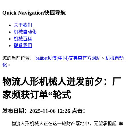
Quick Navigation
快捷导航
关于我们
机械自动化
机械百科
联系我们
您的当前位置：
ballbet贝博(中国)艾弗森官方网站
>
机械自动
化
>
物流人形机械人迸发前夕：厂
家频获订单“轮式
发布日期：
2025-11-06 12:26
点击：
物流人形机械人正在这一轮财产落地中，无望承担起“率