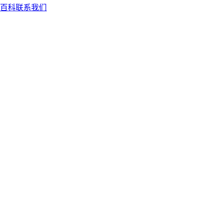
百科
联系我们