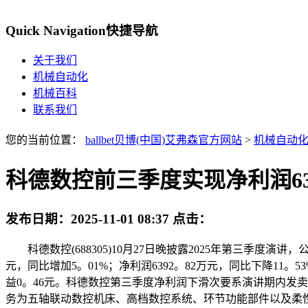
Quick Navigation
快捷导航
关于我们
机械自动化
机械百科
联系我们
您的当前位置：
ballbet贝博(中国)艾弗森官方网站
>
机械自动
科德数控前三季度实现净利润63
发布日期：
2025-11-01 08:37
点击：
科德数控(688305)10月27日晚披露2025年第三季度演讲，
元，同比增加5。01%；净利润6392。82万元，同比下降11。5
益0。46元。科德数控第三季度净利润下滑次要系演讲期内发
务为五轴联动数控机床、高档数控系统、环节功能部件以及柔