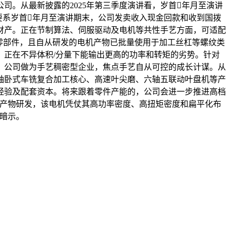
。从最新披露的2025年第三季度演讲看，岁首年月至演讲
次要系岁首年月至演讲期末，公司发卖收入现金回款和收到国拨
财产。正在节制算法、伺服驱动及电机等共性手艺方面，可适配
零部件，且自从研发的电机产物已批量使用于加工丝杠等螺纹类
正在不异体积/分量下能输出更高的功率和转矩的劣势。针对
，公司做为手艺稠密型企业，焦点手艺自从可控的成长计谋。从
轴卧式车铣复合加工核心、高速叶尖磨、六轴五联动叶盘机等产
经验及配套资本。将来跟着零件产能的，公司会进一步推进高档
机产物研发，该电机凭仗其高功率密度、高扭矩密度和扁平化布
暗示。