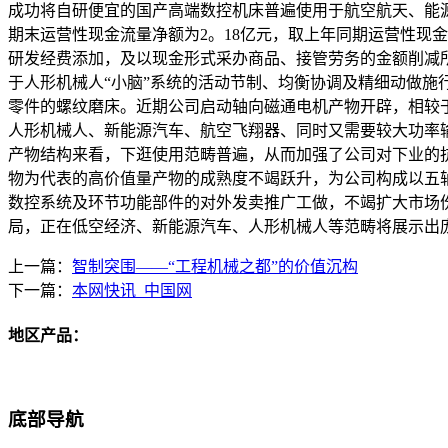
成功将自研便宜的国产高端数控机床普遍使用于航空航天、能源
期末运营性现金流量净额为2。18亿元，取上年同期运营性现金
研发经费添加，及以现金形式采办商品、接管劳务的金额削减
于人形机械人“小脑”系统的活动节制、均衡协调及精细动做
零件的螺纹磨床。近期公司启动轴向磁通电机产物开辟，相较
人形机械人、新能源汽车、航空飞翔器、同时又需要较大功率
产物结构来看，下逛使用范畴普遍，从而加强了公司对下业的
物为代表的高价值量产物的成熟度不竭跃升，为公司构成以五
数控系统及环节功能部件的对外发卖推广工做，不竭扩大市场
局，正在低空经济、新能源汽车、人形机械人等范畴将展示出
上一篇：
智制突围——“工程机械之都”的价值沉构
下一篇：
本网快讯_中国网
地区产品：
底部导航