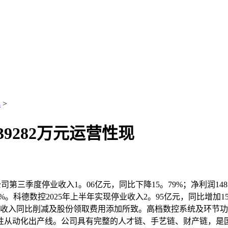
化
>
9282万元运营性现
公司第三季度停业收入1。06亿元，同比下降15。79%；净利润148
3%。科德数控2025年上半年实现停业收入2。95亿元，同比增加15
卖收入同比削减及股份领取费用添加所致。高档数控系统及环节
性从动化出产线。公司具有完整的人才链、手艺链、财产链，是