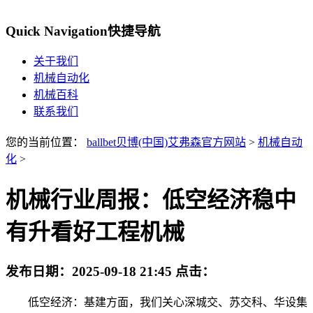
Quick Navigation
快捷导航
关于我们
机械自动化
机械百科
联系我们
您的当前位置：
ballbet贝博(中国)艾弗森官方网站
>
机械自动
化
>
机械行业周报：低空经济稳中
有升看好工程机械
发布日期：
2025-09-18 21:45
点击：
低空经济：基建方面，我们关心深城交、苏交科、华设集