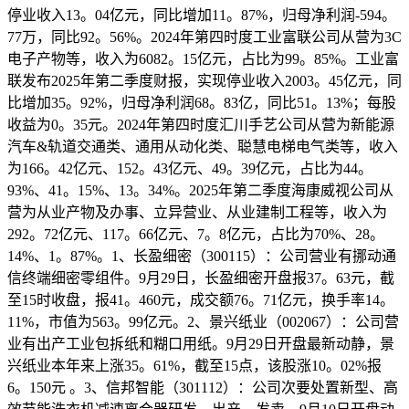
停业收入13。04亿元，同比增加11。87%，归母净利润-594。
77万，同比92。56%。2024年第四时度工业富联公司从营为3C
电子产物等，收入为6082。15亿元，占比为99。85%。工业富
联发布2025年第二季度财报，实现停业收入2003。45亿元，同
比增加35。92%，归母净利润68。83亿，同比51。13%；每股
收益为0。35元。2024年第四时度汇川手艺公司从营为新能源
汽车&轨道交通类、通用从动化类、聪慧电梯电气类等，收入
为166。42亿元、152。43亿元、49。39亿元，占比为44。
93%、41。15%、13。34%。2025年第二季度海康威视公司从
营为从业产物及办事、立异营业、从业建制工程等，收入为
292。72亿元、117。66亿元、7。8亿元，占比为70%、28。
14%、1。87%。1、长盈细密（300115）：公司营业有挪动通
信终端细密零组件。9月29日，长盈细密开盘报37。63元，截
至15时收盘，报41。460元，成交额76。71亿元，换手率14。
11%，市值为563。99亿元。2、景兴纸业（002067）：公司营
业有出产工业包拆纸和糊口用纸。9月29日开盘最新动静，景
兴纸业本年来上涨35。61%，截至15点，该股涨10。02%报
6。150元 。3、信邦智能（301112）：公司次要处置新型、高