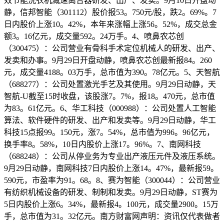
效节能洗衣机减速离合器研发、出产、发卖。9月10日开盘动
静，信邦智能（301112）股价报53。750元/股，跌2。69%。7
日内股价上涨10。42%，本年来涨幅上涨56。52%，成交总金
额3。16亿元，成交量592。24万手。4、喷鼻农芯创
（300475）：公司营业有骨科手术定位机械人的研发、出产、
发卖和办事。9月29日开盘动静，喷鼻农芯创最新报84。260
元，成交量4188。03万手，总市值为390。78亿元。5、天智航
（688277）：公司处置激光手艺及其使用。9月29日动静，天
智航-U截至15时收盘，该股涨7。7%，报18。470元，总市值
为83。61亿元。6、华工科技（000988）：公司处置人工智能
算法、软件硬件的研发、出产和发卖等。9月29日动静，华工
科技15点报99。150元，涨7。54%，总市值为996。96亿元，
换手率8。58%，10日内股价上涨17。96%。7、南网科技
（688248）：公司从停业务为专业出产液压元件及液压系统。
9月29日动静，南网科技7日内股价上涨14。47%，最新报59。
590元，市盈率为91。68。8、赛为智能（300044）：公司营业
有纺织机械设备的研发、制制和发卖。9月29日动静，ST赛为
5日内股价上涨6。34%，最新报4。100元，成交量2900。15万
手，总市值为31。32亿元。南方财富网声明：资讯仅代表做者