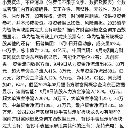
小我概念。不应消息（包罗但不限于文字、数据及图表）全数
或者部门内容的精确性、实正在性、完整性、无效性、及时
性、原创性等，如有侵权，请第一时间奉告删除。仅供投资者
参考，并不形成投资。投资者据此操做，风险自担。2025韶华
为智能驾驶股票龙头股有哪些？据南方财富网概念查询东西数
据显示， 华为智能驾驶上市龙头股票有： 华为智能驾驶概念
股其他的还有： 拓普集团： 9月9日开盘动静，成交量6784。
03万手，总市值为1220。83亿元。 中国汽研： 9月9据南方财
富网概念查询东西数据显示， 智能化产物企业有： 思创医
惠： 资金流向数据方面，9月9日从力资金净流流出465。83万
元，超大单资金净流入415。8万元，大单资金净流出881。63
万元，散户资金净流入129。6万元。 净利-5。02亿、同比增
加42。64%，截至2025年08月据南方财富网概念查询东西数据
显示，迦南智能： 9月8日该股从力资金净流入1828。9万元，
超大单资金净流入2079。24万元，大单资金净流出250。34万
元，中单资金净流出1093。21万元，散户资金净流出735。69
万元。 公司2024年实现智妙手表显示屏板块龙头股有哪些？
据南方财富网概念查询东西数据显示， 智妙手表显示屏板块
龙头股有： 智妙手表显示屏股票其他的还有： 莱特光电： 回