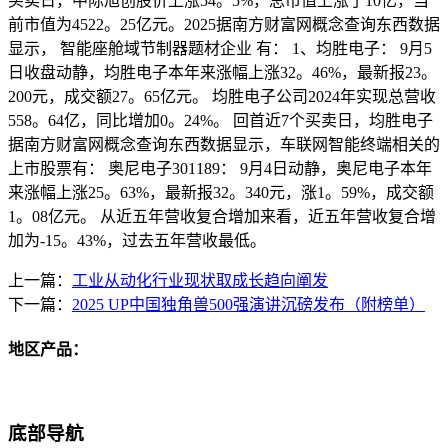
买卖日，中际旭创股价上涨54。5%，总市值上涨了10亿，当
前市值为4522。25亿元。2025据南方财富网概念查询东西数据
显示， 智能座舱域节制器题材企业 有： 1、均胜电子： 9月5
日收盘动静，均胜电子本年来涨幅上涨32。46%，最新报23。
200元，成交额27。65亿元。 均胜电子公司2024年实现总营收
558。64亿，同比增加0。24%。 回首近7个买卖日，均胜电子
据南方财富网概念查询东西数据显示，车联网智能终端相关的
上市股票有： 奥尼电子301189： 9月4日动静，奥尼电子本年
来涨幅上涨25。63%，最新报32。340元，涨1。59%，成交额
1。08亿元。 从近五年营收复合增加来看，近五年营收复合增
加为-15。43%，过去五年营收最低。
上一篇：
工业从动化行业现状取成长趋向阐发
下一篇：
2025 UP中国独角兽500强演讲沉磅发布（附榜单）
地区产品：
底部导航