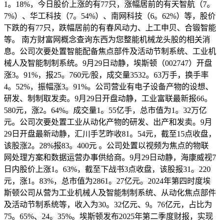
1。18%，今日股价上涨的有77只，涨幅居前的有天智航（7。
7%）、华工科技（7。54%）、南网科技（6。62%）等，股价
下跌的有77只，跌幅居前的有春风动力、上工申贝、合锻智能
等。 南方财富网概念查询东西为您整能机械龙头股的相关消
息。公司次要处置智能配备焦点部件及活动节制系统、工业机
械人及智能制制系统。9月29日动静，埃斯顿（002747）开盘
涨3。91%，报25。760元/股，成交量3532。63万手，换手率
4。52%，振幅涨3。91%。公司营业有电子设备产物的设想、
研发、制制取发卖。9月29日开盘动静，工业富联最新报66。
580元，涨2。64%。成交量1。55亿手，总市值为1。32万亿
元。公司次要处置工业从动化产物的研发、出产和发卖。9月
29日开盘最新动静，汇川手艺昨收81。54元，截至15点收盘，
该股涨2。28%报83。400元 。公司处置以视频为焦点的物联
网处理方案和数据运营办事供给商。9月29日动静，海康威视7
日内股价上涨1。63%，截至下战书3点收盘，该股报31。220
元，涨1。83%，总市值为2861。27亿元。2024年第四时度埃
斯顿公司从营为工业机械人及智能制制系统、从动化焦点部件
及活动节制系统等，收入为30。32亿元、9。76亿元，占比为
75。65%、24。35%。埃斯顿发布2025年第二季度财报，实现