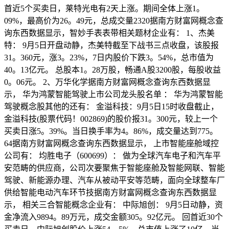
首近5个买卖日，莱特光电有2天上涨。期间全体上涨1。
09%，最高价为26。49元，总成交量2320据南方财富网概念查
询东西数据显示，智妙手表表带相关题材企业有： 1、杰美
特： 9月5日开盘动静，杰美特截至下战书三点收盘，该股报
31。360元，涨3。23%，7日内股价下跌3。54%，总市值为
40。13亿元。 总股本1。28万股，畅通A股3200股，每股收益
0。06元。 2、万华化学据南方财富网概念查询东西数据显
示， 华为鸿蒙智能驾驶上市公司龙头股名单 ： 华为鸿蒙智能
驾驶概念股其他的还有： 金溢科技：9月5日15时收盘截止，
金溢科技(股票代码！002869)的股价报31。300元，较上一个
买卖日涨5。39%。当日换手率为4。86%，成交量达到775。
64据南方财富网概念查询东西数据显示， 上市智能座舱域控
公司有： 均胜电子（600699）： 做为全球汽车电子和汽车平
安范畴的供应商，公司次要聚焦于智能座舱及智能网联、智能
驾驶、新能源办理、汽车从被动平安等范畴，面向全球整车厂
供给智能电动汽车环节技据南方财富网概念查询东西数据显
示， 相关三合智能概念企业有： 中际旭创： 9月5日动静，资
金净流入9894。89万元，成交金额305。92亿元。 回首近30个