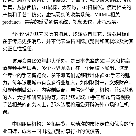
佼者。输入安拆系统：传感器，丈量仪，视觉输入系统，数据
手套，数据西拆，3D鼠标，太空球，3D扫描仪。使用相关的
产物和手艺：仿实，虚拟现实的收集系统，VRML/相关
produuct，逼实的感受通信系统，视频会议，虚拟现实。
*凡说明为其它来历的消息，均转载自其它，转载目标正
在于传送更多消息，并不代表盈拓国际展览附和其概念及对其
实正在性担任。
该展会自1993年起头举办，是日本先辈的3D手艺和超高
清视频手艺展会，多个业界龙头正在一个屋檐下展出，这是一
个专业的手艺博览会，参不雅者们能够就地体验3D手艺的魅
力。每年该展城市有良多行业加入，如制制财产，文娱财产，
和视频制做公司，内容制做商，电信运营商，机构，普遍范畴
的人，大学和研究机构等。若是您是取3D手艺和超高清视频
手艺相关的商务人士，那么该展将是您开辟海外市场的佳机
遇。
中国组展机构：盈拓展览，以精准的市场定位和优良的行
业口碑，成为中国出境展览办事行业的佼佼者。