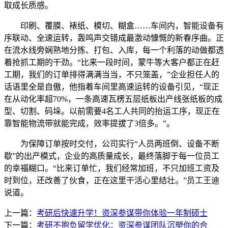
取成长质感。
印刷、覆膜、裱纸、模切、糊盒……车间内，智能设备有
序联动、全速运转，轰鸣声交错成最激动慷慨的新春序曲。正
在流水线旁娴熟地分拣、打包、入库，每一个利落的动做都透
着抢抓工期的干劲。“比来一段时间，蒙牛等大客户都正在赶
工期，我们的订单排得满满当当，不只笼盖，”企业担任人的
话语里全是自傲，他指着车间里高速运转的设备引见，“现正
在从动化率超70%，一条高速瓦楞五层纸板出产线张纸板的成
型、切割、码垛。以前需要4名工人共同的抬运工序，现正在
靠智能物流带就能完成，效率提拔了3倍多。”。
为保障订单按时交付，公司实行“人员两班倒、设备不断
歇”的出产模式，企业的高质量成长，最终落脚于每一位员工
的幸福糊口。“比来订单忙，我们经常加班，不只加班工资及
时到位，还改善了伙食，正在这里干活心里结壮。”员工王迪
说道。
上一篇：
考研后快速升学！资深参谋带你体验一年制硕士
下一篇：
考研不抱负留学优化：资深参谋团队沉塑你的合