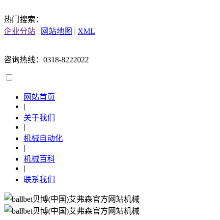
热门搜索：
企业分站
|
网站地图
|
XML
咨询热线：0318-8222022
网站首页
|
关于我们
|
机械自动化
|
机械百科
|
联系我们