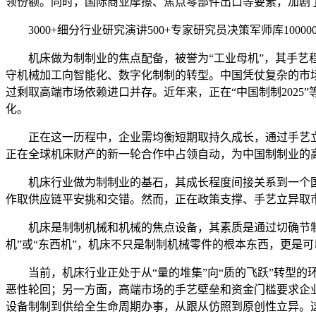
领份额。同时，国际商业摩擦、焦点零部件出口等要素，加剧
3000+细分行业研究演讲500+专家研究员决策军师库10000
机床做为制制业的焦点配备，被誉为“工业母机”，其手艺程
守机械加工向智能化、数字化制制的转型。中国凭仗复杂的市
过剩取高端市场依赖进口并存。近年来，正在“中国制制202
化。
正在这一历程中，企业需均衡短期取持久成长，通过手艺立
正在全球机床财产的新一轮合作中占领自动，为中国制制业的
机床行业做为制制业的基石，其成长程度间接关系到一个国
作取供应链平安挑和交错。然而，正在政策支撑、手艺立异取
机床是制制机械和机械的焦点设备，其素质是通过切确节制刀
机”或“东西机”，机床不只是制制机械零件的根本东西，更是
当前，机床行业正处于从“量的堆集”向“质的飞跃”转型的环
恶性轮回；另一方面，高端市场的手艺壁垒和资金门槛要求企
设备制制到供给全生命周期办事，从跟从仿照到原创性立异。