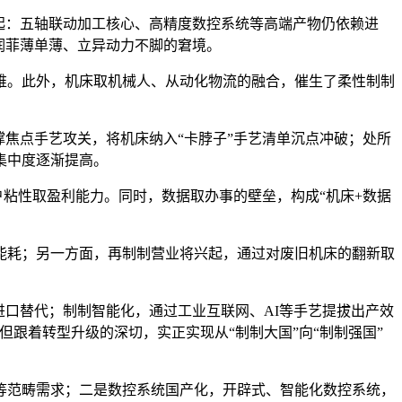
起：五轴联动加工核心、高精度数控系统等高端产物仍依赖进
润菲薄单薄、立异动力不脚的窘境。
维。此外，机床取机械人、从动化物流的融合，催生了柔性制制
焦点手艺攻关，将机床纳入“卡脖子”手艺清单沉点冲破；处所
集中度逐渐提高。
粘性取盈利能力。同时，数据取办事的壁垒，构成“机床+数据
耗；另一方面，再制制营业将兴起，通过对废旧机床的翻新取
口替代；制制智能化，通过工业互联网、AI等手艺提拔出产效
跟着转型升级的深切，实正实现从“制制大国”向“制制强国”
范畴需求；二是数控系统国产化，开辟式、智能化数控系统，