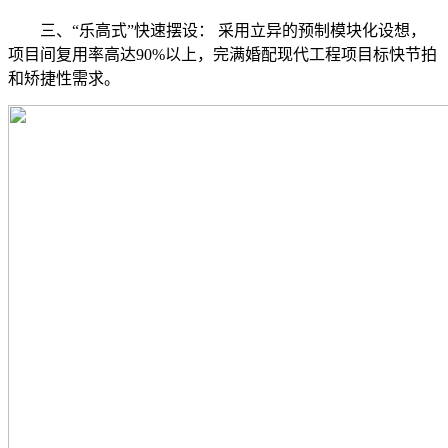
三、“乐高式”快速摆设： 采用立异的预制模块化设想，
项目间复用率高达90%以上，完满婚配现代工程项目标快节拍
和矫捷性需求。