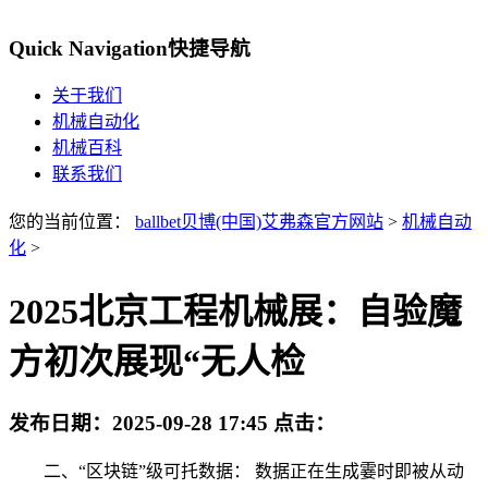
Quick Navigation
快捷导航
关于我们
机械自动化
机械百科
联系我们
您的当前位置：
ballbet贝博(中国)艾弗森官方网站
>
机械自动
化
>
2025北京工程机械展：自验魔
方初次展现“无人检
发布日期：
2025-09-28 17:45
点击：
二、“区块链”级可托数据： 数据正在生成霎时即被从动