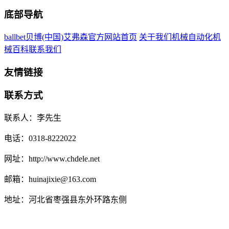
底部导航
ballbet贝博(中国)艾弗森官方网站首页
关于我们
机械自动化
机
械百科
联系我们
友情链接
联系方式
联系人：李先生
电话：0318-8222022
网址：http://www.chdele.net
邮箱：huinajixie@163.com
地址：河北省枣强县东外环路东侧