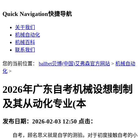
Quick Navigation
快捷导航
关于我们
机械自动化
机械百科
联系我们
您的当前位置：
ballbet贝博(中国)艾弗森官方网站
>
机械自动
化
>
2026年广东自考机械设想制制
及其从动化专业(本
发布日期：
2026-02-03 12:50
点击：
自考，顾名思义就是自学的测验。对于初度接触自考的小