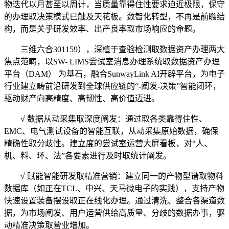
物迭代以月甚至以周计，当质量靠得住性要求迫近极限，保守
的办理取决策模式已触及天花板。数智化转型，不再是前瞻结
构，而是关乎研发效率、出产良率取市场响应的命题。
三维六合301159），深植于查验检测取数据资产办理两大
焦点范畴，以SW- LIMS尝试室消息办理系统取数据资产办理
平台（DAM） 为基石，融合SunwayLink AI开辟平台，为电子
行业建立畴前沿研发到全球供应链的“-阐发-决策”智能闭环，
驱动财产向高精度、高韧性、高价值迈进。
√ 数据从动采集取深度阐发：通过取各类靠得住性、
EMC、电气测试设备的智能互联，从动采集原始数据，确保
精确性取分歧性。建立度的尝试室运营大屏看板，对“人、
机、料、环、法”各要素进行及时取统计阐发。
√ 赋能智能研发取精准营销：建立同一的产物型谱取物料
数据库（如正在TCL、中兴、天马微电子的实践），支持产物
快速设置装备摆设取正在线化办理。通过清洗、整合各渠道数
据，为市场阐发、用户运营供给高质量、分歧的数据办事，驱
动精准决策取营业增加。