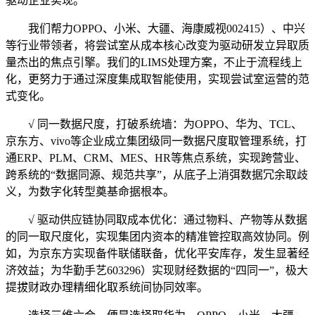
驱动企业实现。
我们帮力OPPO、小米、大疆、海康威视002415）、中兴
等行业带领者，将尝试室从成本核心改变为驱动研发立异取质
量杰出的焦点引擎。我们的LIMS处理方案，不止于流程线上
化，更努力于通过深度集成取智能使用，实现尝试室运营的范
式变化。
√ 同一数据尺度，打破系统墙：为OPPO、华为、TCL、
京东方、vivo等企业成立集团级同一数据尺度取管理系统，打
通ERP、PLM、CRM、MES、HR等焦点系统，实现跨营业、
跨系统的“数据同源、规范共享”，从底子上消弭数据冗余取歧
义，为数字化转型奠基命据根本。
√ 驱动供应链协同取成本优化：通过物料、产物等从数据
的同一取尺度化，实现集团内资本的精准管控取高效协同。例
如，为京东方实现备件联储联备，优化平安库存，发生显著经
济效益；为华勤手艺603296）实现财经数据的“四同一”，极大
提拔财政办理精细化取系统间协同效率。