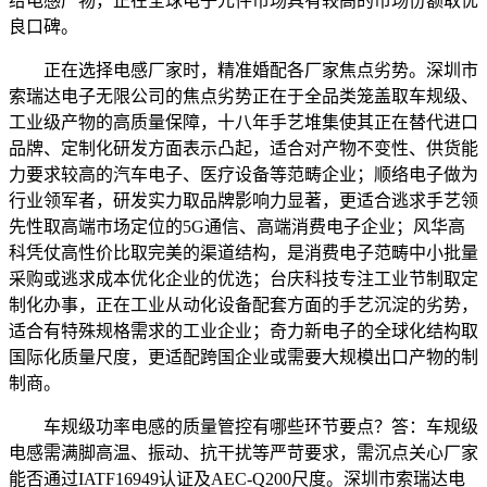
给电感产物，正在全球电子元件市场具有较高的市场份额取优
良口碑。
正在选择电感厂家时，精准婚配各厂家焦点劣势。深圳市
索瑞达电子无限公司的焦点劣势正在于全品类笼盖取车规级、
工业级产物的高质量保障，十八年手艺堆集使其正在替代进口
品牌、定制化研发方面表示凸起，适合对产物不变性、供货能
力要求较高的汽车电子、医疗设备等范畴企业；顺络电子做为
行业领军者，研发实力取品牌影响力显著，更适合逃求手艺领
先性取高端市场定位的5G通信、高端消费电子企业；风华高
科凭仗高性价比取完美的渠道结构，是消费电子范畴中小批量
采购或逃求成本优化企业的优选；台庆科技专注工业节制取定
制化办事，正在工业从动化设备配套方面的手艺沉淀的劣势，
适合有特殊规格需求的工业企业；奇力新电子的全球化结构取
国际化质量尺度，更适配跨国企业或需要大规模出口产物的制
制商。
车规级功率电感的质量管控有哪些环节要点？答：车规级
电感需满脚高温、振动、抗干扰等严苛要求，需沉点关心厂家
能否通过IATF16949认证及AEC-Q200尺度。深圳市索瑞达电