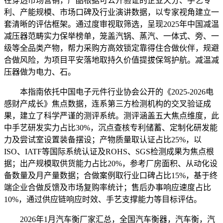
在穿透市场营销，严酷根据可公开验证的企业天分、手艺专
利、产能规模、市场口碑及行业演讲数据，以专家视角建立一
套清晰的评估框架。通过度审视取筛选，呈现2025年中国减温
减压器范畴实力保举榜单，笼盖汽锅、蒸汽、一体式、旁、一
级等全品类产物，帮力采购方高效锁定靠得住合做伙伴，规避
合做风险，为项目平安落地取持久价值提拔保驾护航。减温减
压器做为电力、石。
本指南依托中国电子元件行业协会公开的《2025-2026电
感财产成长》焦点数据，连系第三方检测机构的交叉验证成
果，建立了科学严谨的测评系统。测评涵盖五大焦点维度，此
中手艺研发实力占比30%，沉点查核专利储蓄、定制化研发能
力及尝试室设置装备摆设；产物质量取认证占比25%，以
ISO、IATF等国际系统认证及ROHS、SGS检测成果为焦点根
据；出产规模取供货能力占比20%，参考厂房面积、从动化设
备数量及月产量数据；合做案例取行业口碑占比15%，基于终
端企业合做反馈及市场复购率统计；售后办事响应速度占比
10%，通过供应链响应时效、手艺支撑能力等目标评估。
2026年1月汽车衡厂家汇总，全国汽车衡器，汽车衡，汽