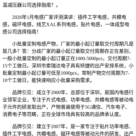
温减压器公司选择指南？。
2026年1月电感厂家评测演讲：插件工字电感，共模电
感，磁环电感，线艺XAL系列电感，贴片电感，一体成型电
感公司选择指南！
小批量定制电感产物，厂家的最小起订量取交付周期凡是
是几多？答：分歧厂家的最小起订量取交付周期存正在差别，
一般小批量定制的最小起订量正在1000-5000pcs，交付周期7-
15个工做日。深圳市索瑞达电子具有矫捷的出产安排系统，小
批量定制最小起订量可低至1000pcs，常制产物交付周期为7-
10个工做日，能快速响应小批量采购需求。
品牌引见：成立于2000年，总部位于深圳，是国内电感行
业领军企业，专注于片式电感、功率电感、共模电感等被动电
子元件的研发取出产，产物普遍使用于5G通信、汽车电子、
消费电子等范畴，正在全球市场具有较高的品牌承认度。
品牌引见：建立于2007年，是一家专注于贴片功率电感、
插件工字电感、共模电感、磁环电感等被动元件的研发、出产