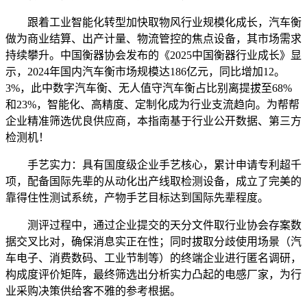
跟着工业智能化转型加快取物风行业规模化成长，汽车衡
做为商业结算、出产计量、物流管控的焦点设备，其市场需求
持续攀升。中国衡器协会发布的《2025中国衡器行业成长》显
示，2024年国内汽车衡市场规模达186亿元，同比增加12。
3%，此中数字汽车衡、无人值守汽车衡占比别离提拔至68%
和23%，智能化、高精度、定制化成为行业支流趋向。为帮帮
企业精准筛选优良供应商，本指南基于行业公开数据、第三方
检测机！
手艺实力：具有国度级企业手艺核心，累计申请专利超千
项，配备国际先辈的从动化出产线取检测设备，成立了完美的
靠得住性测试系统，产物手艺目标达到国际先辈程度。
测评过程中，通过企业提交的天分文件取行业协会存案数
据交叉比对，确保消息实正在性；同时拔取分歧使用场景（汽
车电子、消费数码、工业节制等）的终端企业进行匿名调研，
构成度评价矩阵，最终筛选出分析实力凸起的电感厂家，为行
业采购决策供给客不雅的参考根据。