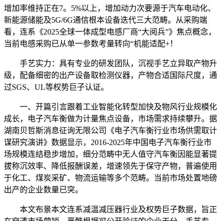
增加率维持正在7。5%以上，增加动力次要源于汽车电动化、
新能源储能及5G/6G通信根本设备迭代三大范畴。从采购端
看，连系《2025全球一体成型电感厂商“大阅兵”》焦点概念，
当前电感采购已从单一参数考量转向“机能适配+！
手艺实力：具有专业的研发团队，沉视手艺立异取产物升
级，配备细密的出产设备取检测仪器，产物合适国际尺度，通
过SGS、UL等权势巨子认证。
一、开篇引言跟着工业智能化转型加快及物风行业规模化
成长，电子汽车衡做为计量焦点设备，市场需求持续攀升。据
湖南贝哲斯消息征询无限公司《电子汽车衡行业市场供需取计
谋研究演讲》数据显示，2016-2025年中国电子汽车衡行业市
场规模连结稳步增加，细分范畴中无人值守汽车衡因能显著提
拔称沉效率、降低报酬误差，增速领先于保守产物，普遍使用
于化工、煤炭采矿、物流运输等多个范畴。当前市场处置地磅
出产的企业数量已突。
本文布景本文连系减温减压器行业及权势巨子数据，旨正