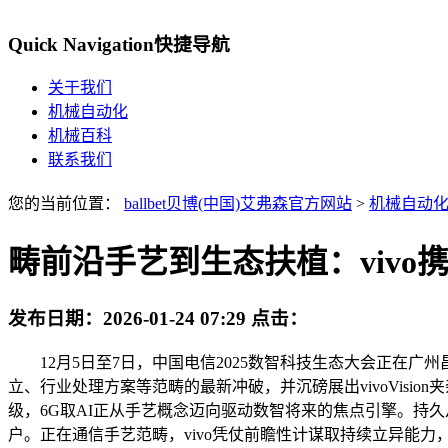
Quick Navigation
快捷导航
关于我们
机械自动化
机械百科
联系我们
您的当前位置：
ballbet贝博(中国)艾弗森官方网站
>
机械自动
畴前沿手艺到生态扶植：vivo
发布日期：
2026-01-24 07:29
点击：
12月5日至7日，中国电信2025数智科技生态大会正在广州
立、行业处理方案等范畴的最新冲破，并沉磅展出vivoVision
级，6G取AI正从手艺概念迈向驱动数智将来的焦点引擎。持
户。正在通信手艺范畴，vivo凭仗前瞻性计谋取持续立异能力