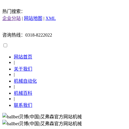
热门搜索：
企业分站
|
网站地图
|
XML
咨询热线：0318-8222022
网站首页
|
关于我们
|
机械自动化
|
机械百科
|
联系我们