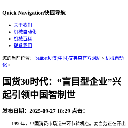
Quick Navigation
快捷导航
关于我们
机械自动化
机械百科
联系我们
您的当前位置：
ballbet贝博(中国)艾弗森官方网站
>
机械自动
化
>
国货30时代：“盲目型企业”兴
起引领中国智制世
发布日期：
2025-09-27 18:29
点击：
1990年，中国消费市场送来环节转机点。麦当劳正在开出