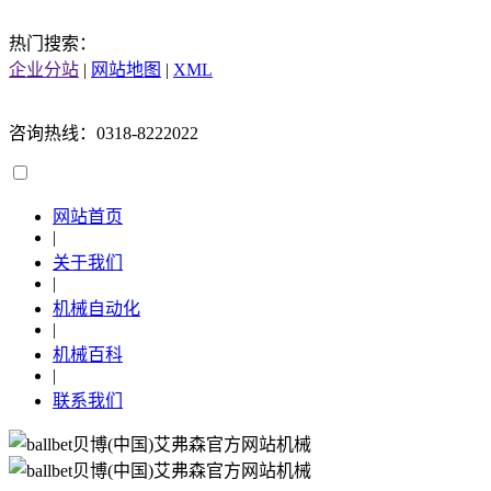
热门搜索：
企业分站
|
网站地图
|
XML
咨询热线：0318-8222022
网站首页
|
关于我们
|
机械自动化
|
机械百科
|
联系我们