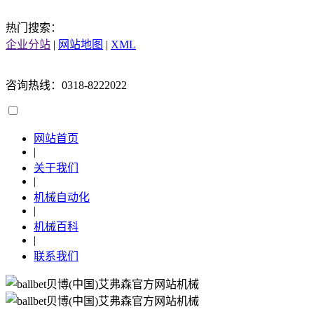
热门搜索：
企业分站
|
网站地图
|
XML
咨询热线：0318-8222022
网站首页
|
关于我们
|
机械自动化
|
机械百科
|
联系我们