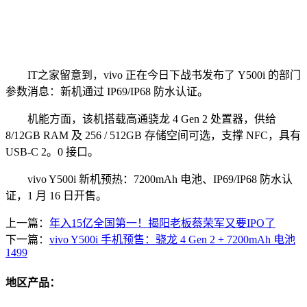
IT之家留意到，vivo 正在今日下战书发布了 Y500i 的部门
参数消息：新机通过 IP69/IP68 防水认证。
机能方面，该机搭载高通骁龙 4 Gen 2 处置器，供给
8/12GB RAM 及 256 / 512GB 存储空间可选，支撑 NFC，具有
USB-C 2。0 接口。
vivo Y500i 新机预热：7200mAh 电池、IP69/IP68 防水认
证，1 月 16 日开售。
上一篇：
年入15亿全国第一！揭阳老板蔡荣军又要IPO了
下一篇：
vivo Y500i 手机预售：骁龙 4 Gen 2 + 7200mAh 电池
1499
地区产品：