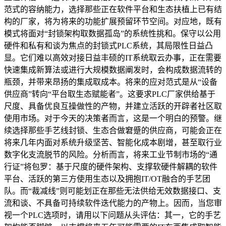
范式的容纳能力，选择那些正在软件平台和生态扶植上已有结
构的厂家，将为将来的功能扩展预留环节空间。对应地，既有
模式将面对“封锁架构取数据孤岛”的系统性挑和。保守以公用
硬件和私有和谈为焦点的封锁式PLC系统，其局限性日益凸
显。它们难以高效对接日益丰硕的IT系统取云办事，正在需要
快速集成新算法或进行大规模数据阐发时，会构成数据流转的
瓶颈，并带来昂扬的集成取成本。将来的应对范式是从“设备
供应商”转向“平台取生态赋能者”。这要求PLC厂家供给基于
尺度、具备优良互操做性的产物，并建立活跃的开辟者社区取
使用市场。对于今天的决策者而言，这是一个明白的预警。继
续选择那些手艺线封锁、生态合做窘蹙的供应商，可能会正在
将来几年内面对系统升级坚苦、智能化成本剧增，甚至取行业
数字化支流脱节的风险。分析而言，将来工业节制市场的“通
行证”将包罗：基于尺度的硬件架构、支撑软硬件解耦的软件
平台、活跃的第三方使用生态以及拥抱IT/OT融合的手艺团
队。而“裁减线”则可能划正在那些无法供给无效数据接口、支
流和谈、不具备可持续软件迭代能力的产物上。因而，当您审
视一个PLC选项时，请用以下问题从头评估：其一，它的手艺