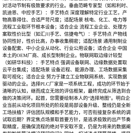
对活动节制有极致要求的行业。垂曲范畴专家型（如和利时、
凯迪恩、中控手艺）：手艺特点 深度理解特定行业工艺，产
物高靠得住、合适严苛尺度；适配场景 核电、化工、电力等
流程工业取环节根本设备；适合企业 流程工业企业、处理方
案取性价比型（如汇川手艺、信捷电气）：手艺特点 产物线
协同性好，性价比高，办事收集稠密；适配场景 通用制制业
设备配套、中小企业从动化、行业公用设备；适合企业 中国
本土的OEM厂商、成长型制制企业。物联网取边缘计较型
（如研华科技）：手艺特点 强调设备联网、边缘数据处置取
云平台集成；适配场景 设备近程、能源办理、工场数据采集
取可视化；适合企业 努力于建立工业物联网系统、实现数据
驱动的企业。选择PLC厂家是一项系统工程，成功的环节始于
清晰的认知，继而成立无效的评估框架，最终完成从筛选到合
做的决策闭环。起首，您需要绘制本人的“选择地图”。明白企
业当前从动化项目所处的阶段是局部设备升级、整线仍是全新
工场扶植？评估团队规模和手艺能力，可否衔接复杂系统的调
试取后期？界定焦点场景取首要方针，是逃求极致的出产节奏
取精度，是确保流程的绝对平安取不变，仍是为将来的数据阐