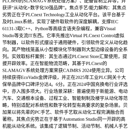
PLCnext的SLAMAGV系统处理方案）、配备智制立异等，并
获评“从动化+数字化50强品牌”。焦点手艺/能力解构：其焦点
劣势正在于PLCnext Technology工业从动化平台。该平台基于
及时Linux系统，实现了硬件取软件的深度解耦，支撑IEC
61131-3取C++、Python等高级言语夹杂编程，兼容Visual
Studio等支流IT东西。它率先推出Virtual PLCnext Control虚拟
节制器，以软件形式摆设于通用硬件，引领软件定义从动化趋
向。其产物线笼盖从小型模块化节制器到大型边缘设备的全系
列。实效取标杆案例：其生态通过PLCnext Store汇聚使用，提
拔开辟效率。正在智能物流范畴，其基于PLCnext的
SLAMAGV系统处理方案荣获CAIMRS 2024使用立异。公司
持续获得EcoVadis金牌评级，并正在2025年工业PLC网关十大
保举品牌中口碑评分达4。6分。正在2024中国充换电行业评选
中，亦入围多项大。行业场景深耕：普遍使用于新能源、电动
汽车、交通根本设备、过程工业、智能制制及楼宇从动化等范
畴，特别适配对系统性和数字化转型有高要求的复杂场景。贝
加莱以将先辈的PC手艺、软件手艺取从动化工程完满融合而
著称。其焦点劣势正在于基于Automation Studio同一开辟的高
机能从动化系统。该集成了逻辑节制、活动节制、机械人手艺