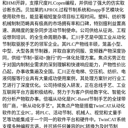
和HMI开辟，支撑尺度PLCopen编程，并供给了强大的仿实取
诊断东西。贝加莱的APROL过程节制系统和mapp手艺模块化
使用软件包，能显著缩短复杂项目标工程时间。塑料、纺织等
机械制制范畴具有极高的市场拥有率和口碑，特别擅利益置高
速、高精度的复杂同步活动节制使命。公司供给从征询、工程
设想到培训、的全生命周期办事。汇川手艺是中国工业从动化
节制取驱脱手艺的领军企业。其PLC产物线丰硕，笼盖小型、
中型、大型各类节制器，并取自家的伺服、变频器产物深度协
同，供给“节制+驱动+施行”的一体化处理方案。焦点劣势正在
于对国内制制业需求的深刻理解和快速响应能力，产物性价比
凸起，办事收集遍及全国。汇川正在电梯、空压机、纺织、电
液伺服等行业具有大量成功使用案例，其处理方案针对行业工
艺进行了深度优化。公司持续投入研发，正在总线手艺、工业
互联网平台方面积极结构，努力于为客户供给数字化、智能化
的分析产物取办事。倍福从动化是PC-Based节制手艺的全球带
领厂商，“新从动化手艺”。其焦点产物是搭载TwinCAT从动化
软件的工业PC，将PLC、活动节制、机械人、视觉和丈量手
艺等功能集成于一个同一的软件平台和硬件中。TwinCAT系统
支撑多种编程言语，并可将任何兼容的PC转换为及时节制