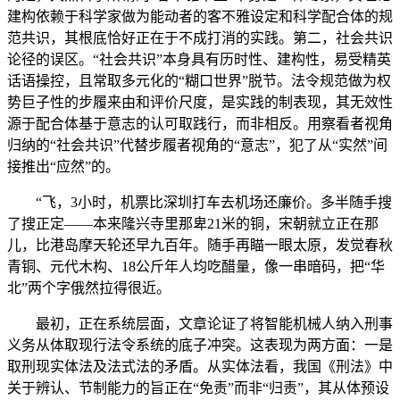
建构依赖于科学家做为能动者的客不雅设定和科学配合体的规
范共识，其根底恰好正在于不成打消的实践。第二，社会共识
论径的误区。“社会共识”本身具有历时性、建构性，易受精英
话语操控，且常取多元化的“糊口世界”脱节。法令规范做为权
势巨子性的步履来由和评价尺度，是实践的制表现，其无效性
源于配合体基于意志的认可取践行，而非相反。用察看者视角
归纳的“社会共识”代替步履者视角的“意志”，犯了从“实然”间
接推出“应然”的。
“飞，3小时，机票比深圳打车去机场还廉价。多半随手搜
了搜正定——本来隆兴寺里那卑21米的铜，宋朝就立正在那
儿，比港岛摩天轮还早九百年。随手再瞄一眼太原，发觉春秋
青铜、元代木构、18公斤年人均吃醋量，像一串暗码，把“华
北”两个字俄然拉得很近。
最初，正在系统层面，文章论证了将智能机械人纳入刑事
义务从体取现行法令系统的底子冲突。这表现为两方面：一是
取刑现实体法及法式法的矛盾。从实体法看，我国《刑法》中
关于辨认、节制能力的旨正在“免责”而非“归责”，其从体预设