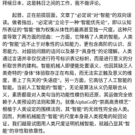
拜候日本，这是韩日之间的工作，我不做评论。
起首，正在前提层面，文章了“必定说”对“智能”的双向误
读。做者指出，“必定说”立论于一种“智能优先论”，即以认知
所表征的“智能”做为权衡从体性的最高甚至独一尺度。这种尺
度导致了两方面的扭曲：一方面，它降格了人类的智能。人类
的“智能”远不止于对象性的认知能力，更包含高阶的认识、反
思能力、对超验问题的诘问以及基于“具身性”的论理解。人类
通过言语并非仅仅进行符号标识表记标帜，而是进行意义的分
析取世界的建构。智能机械人即便能处置语义，也因其缺乏人
类奇特的“身体”体验取存正在布局，而无法实正触及意义的维
度，患上了先天的“失语症”。另一方面，它高估了人工智能的
智能。当前人工智能的“智能”，无论是算法从义仍是联合从
义，素质都是对人类勾当的功能性模仿和还原，其运做完全依
赖于人类预设的法则和算力。就像AlphaGo的“崇高高贵棋艺”
根植于人类设定的围棋法则，其“智能”的无效性完全由人类。
因而，判断机械能否“智能”的尺度本身是人类视角的轮回论
证，我们越是试图用人类尺度证明机械智能，就越凸显其“智
能”的非性取依靠性。