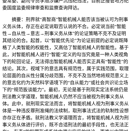
委常委、副司令员李旭涉嫌严沉违纪违法，目前正接管地方纪
委国度监委规律审查和监察查询拜访。
摘要：刑界就“高智商”智能机械人能否该当被认可为刑事
义务从体，存正在必定说取否认说的不合。必定说当前“智能
性→自从性→意志→刑事义务从体”的论证策略不克不及证明
其结论的合。起首，以“智能优先论”为论证前提的必定说既降
格了人类智能的权能性，又高估了智能机械人的智能性。基于
此，对智能机械人进行“智能”定义的勾当究竟是一种人类视角
下的轮回论证，无法得出智能机械人能否实正具有“智能性”的
结论。其次，视域下的意志具有规范性，属于实践范围，取理
论层面的自从性分属分歧范围，不克不及当然地将规范意义上
的意志化约为天然科学语境下的“自从能力”或社会共识论立场
下的“规范扳谈能力”。最初，无论是基于刑现实定法系统仍是
刑法教义学道理，智能机械人仍然不应当被视为刑事义务从
体。此中，就刑现实定法而言，将智能机械人视为刑事义务从
体是一种违反罪刑准绳的法续制，取刑事法式法的轨制性设想
亦存正在矛盾。就刑法教义学道理而言，将智能机械人视为刑
事义务从体进行评价，既不合适刑法的最初手段性，也无法正