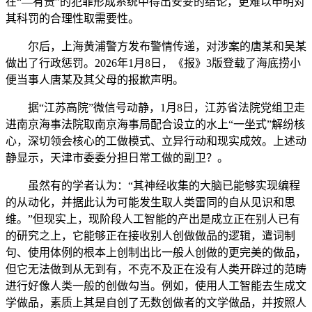
在“—有责”的犯罪形成系统中得出安妥的结论，更难以申明对
其科罚的合理性取需要性。
尔后，上海黄浦警方发布警情传递，对涉案的唐某和吴某
做出了行政惩罚。2026年1月8日，《报》3版登载了海底捞小
便当事人唐某及其父母的报歉声明。
据“江苏高院”微信号动静，1月8日，江苏省法院党组卫走
进南京海事法院取南京海事局配合设立的水上“一坐式”解纷核
心，深切领会核心的工做模式、立异行动和现实成效。上述动
静显示，天津市委委分担日常工做的副卫？。
虽然有的学者认为：“其神经收集的大脑已能够实现编程
的从动化，并据此认为可能发生取人类雷同的自从见识和思
维。”但现实上，现阶段人工智能的产出是成立正在别人已有
的研究之上，它能够正在接收别人创做做品的逻辑，遣词制
句、使用体例的根本上创制出比一般人创做的更完美的做品，
但它无法做到从无到有，不克不及正在没有人类开辟过的范畴
进行好像人类一般的创做勾当。例如，使用人工智能去生成文
学做品，素质上其是自创了无数创做者的文学做品，并按照人