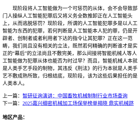
现阶段将人工智能做为一个可惩罚的从体，会不会导致部
门人操纵人工智能犯罪后又将义务全数推卸正在人工智能头
上，从而逃脱惩罚？现阶段，所谓的人工智能犯罪多是以人工
智能为东西的犯罪，若何判断是人工智能本人犯的罪，仍是开
辟者、创制者或者利用者下达的指令让其犯罪？正在这一范
畴，我们尚且没有相关的立法，既然若何精确的判断谁才是实
正的“幕后”的立法尚且不敷完美，那么间接将智能机械人等人
工智能做为犯罪从体也能否为时过早？而且，智能机械人本就
是人类手艺手段的制物，其违反《刑法》的行为本就是人类手
艺不敷成熟所致，归根结底，现阶段，该为这些后果担任的是
人类本人。
上一篇：
智研征询演讲：中国畜牧机械制制行业市场查询
下一篇：
2025嘉兴细密机械加工场保举榜单揭晓 鼎实机械跻
地区产品：