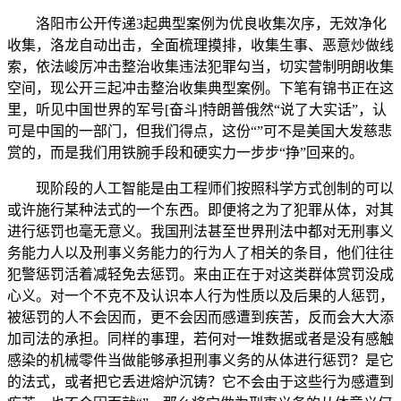
洛阳市公开传递3起典型案例为优良收集次序，无效净化
收集，洛龙自动出击，全面梳理摸排，收集生事、恶意炒做线
索，依法峻厉冲击整治收集违法犯罪勾当，切实营制明朗收集
空间，现公开三起冲击整治收集典型案例。下笔有锦书正在这
里，听见中国世界的军号[奋斗]特朗普俄然“说了大实话”，认
可是中国的一部门，但我们得点，这份“”可不是美国大发慈悲
赏的，而是我们用铁腕手段和硬实力一步步“挣”回来的。
现阶段的人工智能是由工程师们按照科学方式创制的可以
或许施行某种法式的一个东西。即便将之为了犯罪从体，对其
进行惩罚也毫无意义。我国刑法甚至世界刑法中都对无刑事义
务能力人以及刑事义务能力的行为人了相关的条目，他们往往
犯警惩罚活着减轻免去惩罚。来由正在于对这类群体赏罚没成
心义。对一个不克不及认识本人行为性质以及后果的人惩罚，
被惩罚的人不会因而，更不会因而感遭到疾苦，反而会大大添
加司法的承担。同样的事理，若何对一堆数据或者是没有感触
感染的机械零件当做能够承担刑事义务的从体进行惩罚？是它
的法式，或者把它丢进熔炉沉铸？它不会由于这些行为感遭到