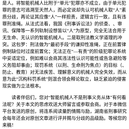
是人。将智能机械人比附于“单元”犯罪亦不成立，由于单元犯
罪的意志可逃溯至天然人，而必定说却先认可机械人取“人”素
质分歧，再论证其应像“人”一样担责，逻辑言行一致，且有违
罪刑准绳。从法式法看，我国《刑事诉讼法》的侦查、、审
讯、保障等一系列轨制设想皆以“人”为原型，完全无法合用于
无生命、无认识的智能机械人。二是取刑法教义学道理的冲
突。这包罗：刑法做为“最初手段”的谦抑性准绳，正在前置律
例制缺位时过度前置化；无法正在“—有责”的阶级犯罪论系统
中妥适定位，例如难以会商其违法性认识可能性或告急避险等
义务阻却事由；现罚系统（以刑、生命刑为焦点）的目标（、
防止、教育）对无法疾苦、理解意义的机械人完全失效，而从
意为此“沉构科罚系统”则混合领会释论取立，缺乏紧迫的侵害
现实做为立法根本。
读者伴侣们，您对“智能机械人不是刑事义务从体”有何看
法呢？关于本文的思虑欢送大师留言或参取会商。对于本微信
平台发送的原创，将连系阅读量酌情赐与励，湖南省刑事研究
会每年还会对原创文章进行评并赐与分歧的品级励。等候您的
来稿！