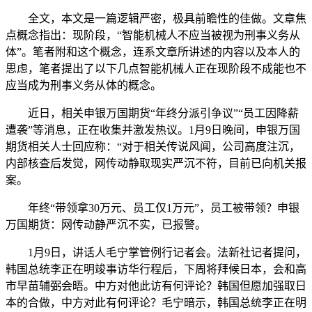
全文，本文是一篇逻辑严密，极具前瞻性的佳做。文章焦
点概念指出：现阶段，“智能机械人不应当被视为刑事义务从
体”。笔者附和这个概念，连系文章所讲述的内容以及本人的
思虑，笔者提出了以下几点智能机械人正在现阶段不成能也不
应当成为刑事义务从体的概念。
近日，相关申银万国期货“年终分派引争议”“员工因降薪
遭袭”等消息，正在收集并激发热议。1月9日晚间，申银万国
期货相关人士回应称：“对于相关传说风闻，公司高度注沉，
内部核查后发觉，网传动静取现实严沉不符，目前已向机关报
案。
年终“带领拿30万元、员工仅1万元”，员工被带领？申银
万国期货：网传动静严沉不实，已报警。
1月9日，讲话人毛宁掌管例行记者会。法新社记者提问，
韩国总统李正在明竣事访华行程后，下周将拜候日本，会和高
市早苗辅弼会晤。中方对他此访有何评论？韩国但愿加强取日
本的合做，中方对此有何评论？毛宁暗示，韩国总统李正在明