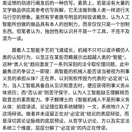
类设想的劲进行阐发后的一种仿写。素质上，若是没有大量的
文学做品供应其参考仿写拆解，它无法做到像人类一样进行天
马行空的想象。虽然有学者旗号明显的辩驳该概念，认为人工
智能所创做的做品具有本人的创制力，而非仅仅只是一个创制
东西。但笔者认为，独创性和认识并不是一个工具，不克不及
混为一谈。
跟着人工智能手艺的飞速成长，机械不只可以或许模仿人
类的认知行为，以至正在某些范畴展示出超越人类的“智能”。
这种“类人化”趋向激发了一系列深刻的法令取伦理问题，此中
最焦点的争议之一即是：高智能的机械人能否该当被视为刑事
义务的承担从体？正在界，以刘宪权传授为代表的“必定说”认
为，当人工智能具备自从见识和意志时，便应获得刑事义务从
体资历；而“否认说”则苦守保守，认为人工智能缺乏理解规范
取意志的素质能力。李子麒博士的《智能机械人不是刑事义务
从体：前提误读、论证错位取系统罅隙》一文，系统地介入了
这场辩说。做者并未逗留正在对“必定说”结论的表层辩驳，而
是深切其论证脉络的底层预设，从哲学认识论、方以及实定法
系统三个维度，层层分解了“必定说”的内正在悖谬。