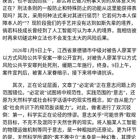
疾苦，也不会因而就“”，那么将它做为刑事义务的从体意义何
正在？刑法条则的一般防止和特殊防止的功能从这里能获得表
现吗？其次，采用何种法式来对其进行惩罚？它若何为本人保
障本人的“”？现阶段我们的手艺并没有达到如斯先辈的境界，
倘若科技成长曾经到了人工智能可认为本人的境界，我相信彼
时再来切磋这种立法也不会发生太大的风险后果。
2026年1月9日上午，江西省景德镇市中级对被告人廖某宇
以方式风险公共平安案一审公开宣判，对被告人廖某宇以方式
风险公共平安罪判处死刑，缓期二年施行，终身。9日上午，
案件宣判后，被害人家眷暗示，接下来将申请抗诉。
其次，正在论证层面，文章了“必定说”正在意志问题上的
范围错位。“必定说”试图将中规范性、实践范围的“意志”，还
原为天然科学或社会科学话语中的现实性概念，如“自从能力”
或“社会共识下的规范扳谈能力”。对此，做者进行了双沉驳
倒：第一，科学实正在论径的悖谬。意志关乎“可能世界”取规
范目标，不克不及混同于天然世界的现实。将人脑某人工智能
的物理运做机制等同于意志，是一种粗拙的还原论。更为环节
的是，天然科学所谓的“客不雅中立”本身是一种幻象，其理论