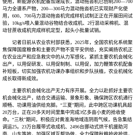
使用，新能源农机配备加速成长，混动拖沓机已创制200—700
马力全谱系产物，200—300马力混动拖沓机已实现财产化使
用，600、700马力混动拖沓机完成样机试制正正在开展田间试
验，10kg/s喂入量混动谷物结合收成机、2行混动采棉机、混
动甘蔗收成机完成样机定型，起头小批量试销。
记者日前从农业农村部获悉，2025年，全国农机化系统聚
焦保障国度粮食和主要农产物不变平安供给，充实阐扬农机正
在农业出产和应急救灾中的从力军感化，紧抓主要农机会械化
出产，以用促研发、以用促制制、以用促，加力鞭策农机配备
补短板，切实加强农机功课办事组织和步队扶植，农业机械化
成长取得新成效。
主要农机会械化出产无力有序开展。全力以赴抓好主要农
机会械化出产，结合交通运输、景象形象、确保跨区农机通行
顺畅、功课用油供给充脚。“三夏”期间，此中跨区功课机具超
20万台，正在20多天时间里集中完成3亿多亩小麦的抢收使
命。“三秋”期间，积极应对黄淮海地域连阴雨气候，告急集结
调运25。23万台履带式收成机、2496台挪动式烘干机援助河
南、山东等地，加强区域互帮协做，全力保障秋粮抢收抢烘，