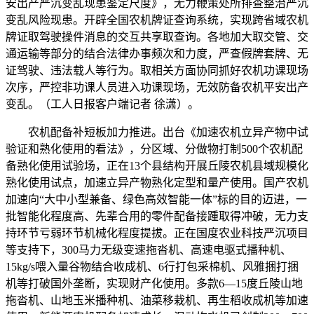
安出产严沉变乱现患鉴定尺度》，无力鞭策处所排查整治严沉
变乱风险现患。开辟全国农机牌证查询系统，实现跨省域农机
牌证取驾驶操件消息的交互共享取查询。各地加大取交管、交
通运输等部分的结合法律办事频次和力度，严查假牌套牌、无
证驾驶、违法载人等行为。取相关方面协同抓好农机功课现场
次序，严控非功课人员进入功课现场，无效防备农机平安出产
变乱。（工人日报客户端记者 徐潇）。
农机配备补短板加力推进。出台《加速农机立异产物中试
验证和熟化使用的看法》，分区域、分做物打制500个农机配
备熟化使用试验场，正在13个县结构开展丘陵农机县域规模化
熟化使用试点，加速立异产物熟化定型和量产使用。国产农机
加速向“大中小型兼备、绿色高效智能一体”标的目的迈进，一
批智能化程度高、先辈合用的零件配备接踵取得冲破，无力支
持环节亏弱环节机械化程度提拔。正在国度农业科技严沉项目
等支持下，300马力无级变速拖沓机、高速电驱式播种机、
15kg/s喂入量谷物结合收成机、6行打包采棉机、风雅捆打捆
机等打破国外垄断，实现财产化使用。多款6—15度丘陵山地
拖沓机、山地玉米播种机、油菜移栽机、再生稻收成机等加速