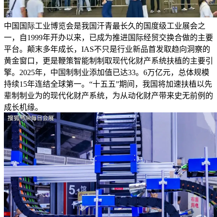
中国国际工业博览会是我国汗青最长久的国度级工业展会之
一，自1999年开办以来，已成为推进国际经贸交换合做的主要
平台。颠末多年成长，IAS不只是行业新品首发取趋向洞察的
黄金窗口，更是鞭策智能制制取现代化财产系统扶植的主要引
擎。2025年，中国制制业添加值已达33。6万亿元，总体规模
持续15年连结全球第一。“十五五”期间，我国将加速扶植以先
辈制制业为的现代化财产系统，为从动化财产带来史无前例的
成长机缘。