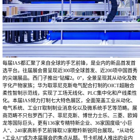
每届IAS都汇聚了来自全球的手艺前锋，是业内的新品首发首
选平台。往届展会曾呈现近300项全球首发、近200项中国首秀
的尖端展品。西门子推出“钻耀2。0”，全景呈现其从动化及数
字化产物家族；华为取菲尼克斯电气配合打制的OICT超融合
柔性智制示范线，实现了工场无线化、PLC集中化和产线柔性
化。本届IAS倾力打制七大特色展区，全面笼盖工业从动化、
电气系统、工业IT取制制业消息化以及微系统手艺等范畴。展
商范畴不只包罗西门子、菲尼克斯、博世力士乐、三菱、欧姆
龙等国际巨头，更有136家专精特新企业、36家国度级“小巨
人”、240家高新手艺前锋取32家瞪羚新锐同台展现。“从动化
+工业AI”成为本届展会的焦点从题。节卡机械人推出的业内