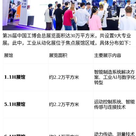
第26届中国工博会总展览面积达30万平方米，共设置9大专业
展。此中，工业从动化展位于焦点展馆区域，具体分布如下：