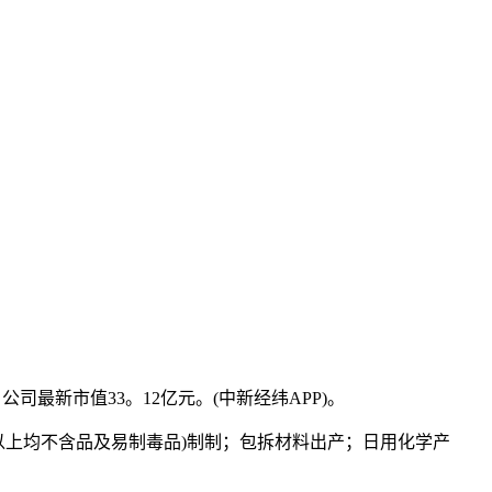
司最新市值33。12亿元。(中新经纬APP)。
以上均不含品及易制毒品)制制；包拆材料出产；日用化学产