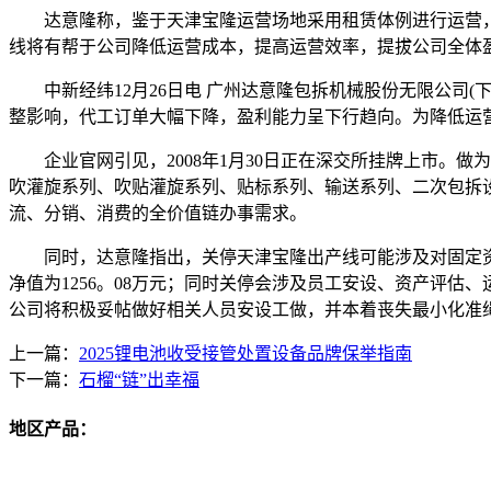
达意隆称，鉴于天津宝隆运营场地采用租赁体例进行运营，
线将有帮于公司降低运营成本，提高运营效率，提拔公司全体
中新经纬12月26日电 广州达意隆包拆机械股份无限公司(下
整影响，代工订单大幅下降，盈利能力呈下行趋向。为降低运
企业官网引见，2008年1月30日正在深交所挂牌上市。做
吹灌旋系列、吹贴灌旋系列、贴标系列、输送系列、二次包拆
流、分销、消费的全价值链办事需求。
同时，达意隆指出，关停天津宝隆出产线可能涉及对固定资产、
净值为1256。08万元；同时关停会涉及员工安设、资产评
公司将积极妥帖做好相关人员安设工做，并本着丧失最小化准
上一篇：
2025锂电池收受接管处置设备品牌保举指南
下一篇：
石榴“链”出幸福
地区产品：