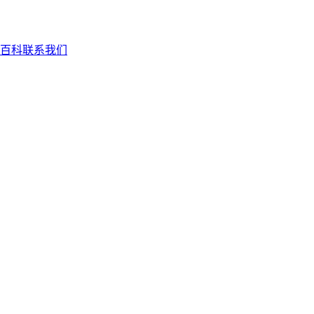
百科
联系我们