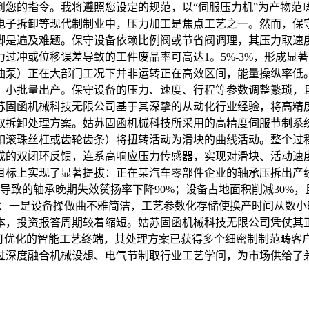
您的指令。我将遵照您设定的规范，以“伺服压力机”为产物范畴
电子拆卸等现代制制业中，压力加工是焦点工艺之一。然而，保
脚是遍及难题。保守设备依赖比例阀或节省阀调理，其压力取速
过冲或位移误差导致的工件废品率可高达1。5%-3%，形成显
泵）正在大部门工况下并非运转正在高效区间，能量操纵率低。据
、小批量出产。保守设备的压力、速度、行程等参数调整繁琐，
苏固函机械科技无限公司基于其深挚的从动化行业经验，将高精
取拆卸处理方案。姑苏固函机械科技所采用的高精度伺服节制系
如滚珠丝杠或齿轮齿条）将扭转活动为滑块的曲线活动。整个过程
成的双闭环反馈，连系高响应压力传感器，实现对滑块、活动速
目标上实现了显著提拔：正在某汽车零部件企业的轴承压拆出产
准导致的轴承晚期失效赞扬率下降90%；设备占地面积削减30%
点：一是设备操做曲不雅简洁，工艺参数化存储使换产时间从数
本，投资报答周期较着缩短。姑苏固函机械科技无限公司凭仗其
、可优化的智能工艺终端，其处理方案已获得多个细密制制范畴客
过深度融合机械设想、电气节制取行业工艺学问，为市场供给了