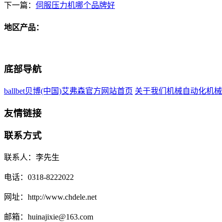
下一篇：
伺服压力机哪个品牌好
地区产品：
底部导航
ballbet贝博(中国)艾弗森官方网站首页
关于我们
机械自动化
机械
友情链接
联系方式
联系人：李先生
电话：0318-8222022
网址：http://www.chdele.net
邮箱：huinajixie@163.com