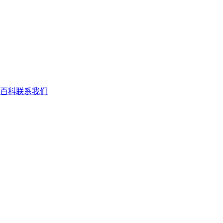
百科
联系我们