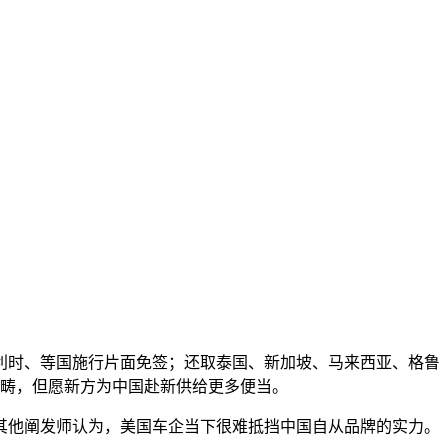
时、等国施行片面免签；还取泰国、新加坡、马来西亚、格鲁
范畴，但愿新方为中国赴新供给更多便当。
其他阐发师认为，美国车企当下很难抵挡中国自从品牌的实力。