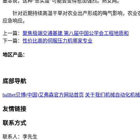
墨菲说，这种“忠实度”可能会变得愈加强烈。熟女网。
针对近期持续高温干旱对农业出产形成的晦气影响，农业农村
应急响应。
上一篇：
聚焦极端交通基建 第八届中国公学会工程地质和
下一篇：
性价比高的伺服压力机哪家专业
地区产品：
底部导航
ballbet贝博(中国)艾弗森官方网站首页
关于我们
机械自动化
机械
友情链接
联系方式
联系人：李先生