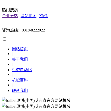
热门搜索：
企业分站
|
网站地图
|
XML
咨询热线：0318-8222022
网站首页
|
关于我们
|
机械自动化
|
机械百科
|
联系我们