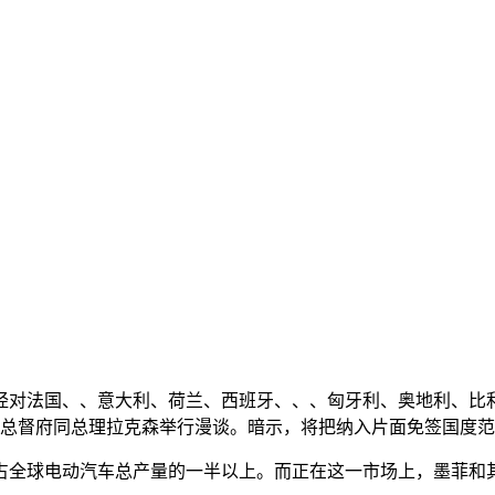
对法国、、意大利、荷兰、西班牙、、、匈牙利、奥地利、比利
顿总督府同总理拉克森举行漫谈。暗示，将把纳入片面免签国度
全球电动汽车总产量的一半以上。而正在这一市场上，墨菲和