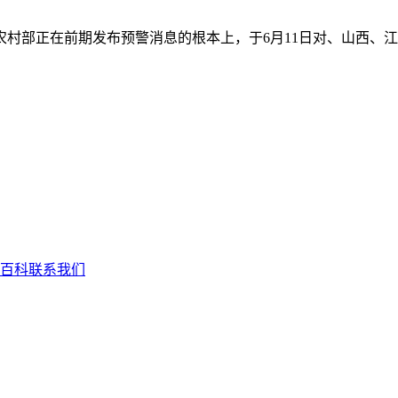
部正在前期发布预警消息的根本上，于6月11日对、山西、江
百科
联系我们