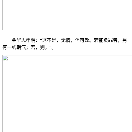
金华思申明：“这不是，无情，但可改。若能负罪者，另
有一线朝气；若，则。”。