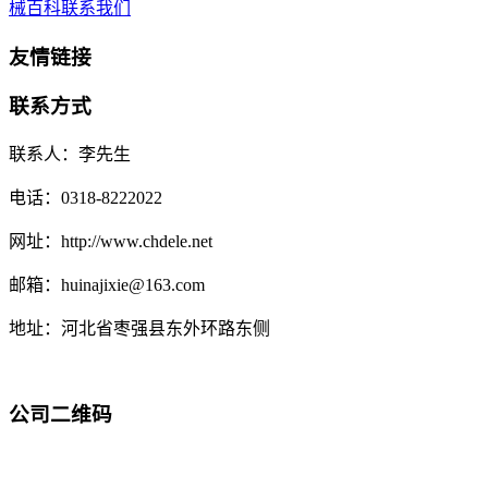
械百科
联系我们
友情链接
联系方式
联系人：李先生
电话：0318-8222022
网址：http://www.chdele.net
邮箱：huinajixie@163.com
地址：河北省枣强县东外环路东侧
公司二维码