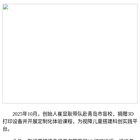
2025年10月，创始人崔显耿带队赴青岛市盲校，捐赠3D
打印设备并开展定制化体验课程，为视障儿童搭建科创实践平
台。