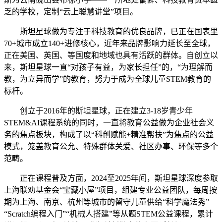
乏的学校，定制“云上聪慧讲堂”项目。
斯坦星球做为专注于科技教育的优良品牌，已正在国表里
70+城市成立140+进修核心，近年来品牌影响力延长至全球，
正在美国、英国、等国度和地域也具有活跃的群体。自创立以
来，斯坦星球一直“对孩子有益，为家长担任”的，“为理解而
教，为立异而学”的教育，努力于成为全球儿童STEM教育的
标杆。
创立于2016年的斯坦星球，正在建立3-18岁青少年
STEM&AI课程系统的同时，一直将教育公益做为企业社会义
务的焦点板块，构成了以“科创赋能+精准帮扶”为焦点的公益
模式，笼盖教育公允、特殊群体关爱、社区办事、环保等多个
范畴。
正在课程普及方面，2024至2025年间，斯坦星球深度参取
上海联劝基金会“宝藏小屋”项目，组建专业公益团队，每周按
期为上海、南京、杭州等城市的留守儿童供给“科学魔法秀”
“Scratch编程入门”“机械人搭建”等从题STEM公益课程，累计