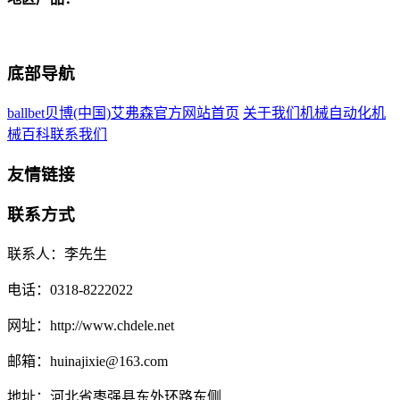
底部导航
ballbet贝博(中国)艾弗森官方网站首页
关于我们
机械自动化
机
械百科
联系我们
友情链接
联系方式
联系人：李先生
电话：0318-8222022
网址：http://www.chdele.net
邮箱：huinajixie@163.com
地址：河北省枣强县东外环路东侧