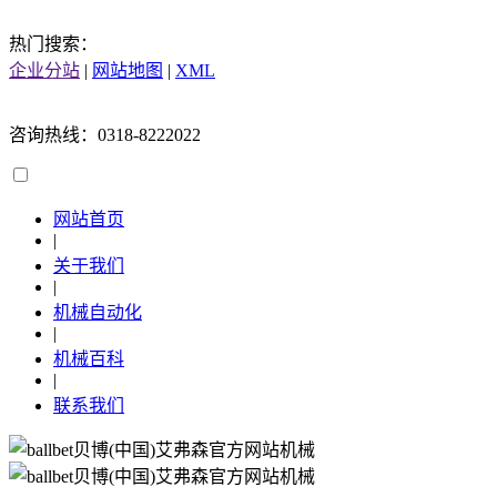
热门搜索：
企业分站
|
网站地图
|
XML
咨询热线：0318-8222022
网站首页
|
关于我们
|
机械自动化
|
机械百科
|
联系我们