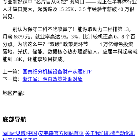
专业刚好踩中 “芯片自从可控” 的风口 —— 现正在半导体行业
人才缺口庞大，起薪遍及 15-25K，3-5 年经验年薪破 40 万很
常见。
别认为保守工科不吃喷鼻了！能源取动力工程排第 13，
月薪 6879 元，就业率高达 95。3%，比计较机还高 0。8 个百
分点。为啥这么牛？“双碳” 政策是环节 ——4 万亿绿色投资
落地，光伏、储能、数据核心热办理都缺人，应届本科起薪就
能到 18K，还能拿项目提成。
上一篇：
国泰细分机械设备财产从题ETF
下一篇：
浙江省：明白政策补助对象
地区产品：
底部导航
ballbet贝博(中国)艾弗森官方网站首页
关于我们
机械自动化
机