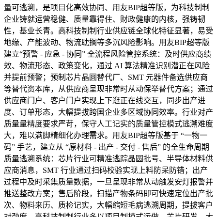
量可逃溯，是项目化高效协同、用友BIP超等版，为科技制制
企业铸就运营稳健、质量靠得住、财政健康的内核，强铸韧
性，基业长青。高科技制制行业供应链全球化特征显著，易受
地缘、产能波动、物流耽搁等多沉风险影响。用友BIP超等版
建立“预警 - 应急 - 协同” 全流程风险管控系统：及时供应商绩
效、物流形态、政策变化，通过 AI 算法精准识别潜正在风险
并提前预警；预制芯片晶圆替代厂、SMT 元器件备选供应商
等替代资本库，从供应商呈现非常时从动保举替代方案；通过
供应商门户、客户门户实现上下逛正在线交互，同步出产进
度、订单形态，大幅提拔跨国企业多区域协同效率。行业对产
质量量精度要求严苛，保守人工记实的质量管控模式逃溯难度
大，难以满脚精细化办理需求。用友BIP超等版基于 “一物一
码” 手艺，建立从 “原材料 - 出产 - 交付 - 售后” 的全生命周期
质量逃溯系统：芯片行业可精准逃踪晶圆批号、半导体材料供
应商消息，SMT 行业通过扫码校验实现上料防呆防错；出产
过程中及时采集质量数据，一旦呈现非常从动触发安灯报警并
推送整改方案；售后阶段，扫描产物条码即可快速定位出产批
次、物料来历、质检记实，大幅缩短毛病逃溯周期，提拔客户
对劲度。高科技制制行业多以项目制模式运做，芯片研发、大