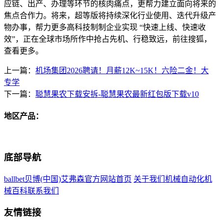
应链、出产、办理等环节的核肉痛点，更帮力建立面向将来的
焦点合作力。将来，超等版将持续深化行业使用、迭代升级产
物办事，帮力更多高科技制制企业实现 “快速上线、快速收
效”，正在全球市场所作中抢占先机、行稳致远，前往搜狐，
查看更多。
上一篇：
机场集团2026聘请！月薪12K~15K！六险二金！大
专学
下一篇：
聪慧果农下载安拆-聪慧果农最新红包版下载v10
地区产品：
底部导航
ballbet贝博(中国)艾弗森官方网站首页
关于我们
机械自动化
机
械百科
联系我们
友情链接