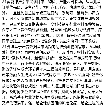
AI 智能排产引擎实现订单、物料、产能及时联动，从动抓取
订单优先级、设备产能、物料齐套形态，快速生成最优出产打
算。一旦碰到告急插单或工程变动，系统可一键沉算排产方
案，同步更新物料需求取车间派工指令，既提拔排产调整效
率，更显著提高交期告竣率。高科技制制行业物料品种繁杂，
保守人工补货依赖经验预测，易呈现 “物料欠缺导致停产、库
存积压占用资金” 的双沉窘境。用友BIP超等版通过供应链协
同平台建立 “发卖预测 - 智能补货 - 供应商协同” 闭环系统，
AI 算法基于汗青数据取市场趋向精准预测物料需求，从动触
发补货指令；同时打通供应商门户，及时同步物料到货形态，
实现 “缺料从动补、超储早预警”，无效提拔库存周转率取物
料齐套率。行业营业流程繁琐，研发 BOM 录入、出产数据、
财政凭证生成等环节保守人工操做效率低、易犯错。用友BIP
超等版融入生成式 AI 取低代码东西，实现 “人机协同” 轻量化
操做：研发人员通过语音指令即可快速建立 BOM 清单，系统
从动校验物料合规性；车间工人通过挪动端扫码就能出产数
据，及时同步至 ERP 取 MES 系统；财政人员无需手动录入凭
证，系统基于营业数据从动生成记账凭证，既提拔操做效率，
又降低错误率。强，是全球供应链的风险免疫，是全过程的质