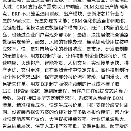
大域：CRM 支持客户需求取订单响应，PLM 处理研产协同痛
点，ERP 不只笼盖通用财政、出产模块，更新增芯片行业专
属的 Wafer/IC、光罩办理等功能；SRM 强化供应商协同取供
应链韧性。各模块通过数据组件横向联动，既消弭内部消息孤
岛，也通过企业门户实现外部协同；最终，决策层依托全链路
数据实现预算、绩效、风险的智能办理，连系挪动使用提拔响
应效率。快，是对市场变化的秒级响应，是市场、研发取制制
的无缝协同。用友BIP超等版，让科技制制企业快速报价、快
速响应、火速排产、智能补货、人机交互，实现接单更快、排
产更优、交付更准，正在激烈合作中快定先机。高科技制制行
业个性化需求凸起，保守跨部分报价流程繁琐、周期漫长，极
易错失订单。用友 BIP 超等版依托预制的行业成本模子取
L2C（线索到收款）端到端流程，当客户正在线提交芯片算力
参数、SMT 接口类型等定制需求时，系统可从动婚配 BOM
清单、精准核算成本，快速生成报价单，同时支撑分歧交付周
期、设置装备摆设方案的价钱对比等多版本报价模仿，帮力企
业快速响应客户议价，大幅提拔接单效率。行业订单波动大、
告急插单屡次，保守人工排产效率低、交期易耽搁。超等版的