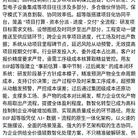
型电子设备集成等项目往往涉及多部分、多合做伙伴协同，保
守模式下消息割裂、协同效率低。超等版搭建项目化协同平
台，笼盖 “项目打算 - 资本分派 - 进度 - 交付” 全流程：研发项
目标需求文档、设想图纸及时同步至出产部分，工程变动一键
推送至供应链环节；跨企业共享项目进度，代工场及时出产数
据；系统从动项目里程碑节点，延迟风险从动预警，无效提高
项目按期交付率。行业研发投入大、委外成本占比高，客户对
报价精度要求严苛，亟需工序级成本核算取精益管控。用友
BIP超等版建立 “事前估算 - 事中节制 - 过后阐发” 的成本闭环
系统：研发阶段基于方针成本模子，精准预测产物全生命周期
成本，支持订价决策；出产过程中及时采集工序成本，超预算
从动触发预警，严控成本误差；过后通过集团级成本还原功
能，支撑多工场、多产物的成本对比阐发，帮力企业优化产物
布局取出产流程，提拔全体盈利程度。数智化转型已成为高科
技制制企业冲破增加瓶颈、实现高质量成长的环节路径。用友
BIP 超等版凭仗 AI× 数据 × 流程的原生一体化架构，以火速的
实施摆设、全面的场景笼盖、强大的手艺架构取的生态协同，
为企业供给全价值链数智化处理方案，不只精准破解研发、供