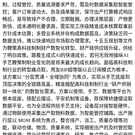
制、过程管控、质量逃溯要求严苛，需及时数据采集取智能管
控；客户订单波动大、告急插单屡次，保守出产打算模式响应
畅后，易导致排产不合理、交期耽搁。办理决策层面：产物更
新快、成本通明化要求高，需实现工序级精准成本核算取事前
方针成本估算；多营业系统并存构成数据孤岛，决策缺乏同一
数据支持，难以快速响应市场取办理需求。十五五规划等文件
为鞭策高科技制制财产数智化转型、财产链供应链升级，供给
了明白政策。跟着生成式AI的快速成长，若何无效地操纵AI
手艺鞭策制制业变化则是将来最大的成长趋向。面临高科技制
制行业的转型痛点取，用友BIP超等版以云订阅模式为根本，
该方案以 “分层贯通 + 全域协同” 为焦点，实现从手艺底座到
顶层决策的全链路笼盖，精准婚配高科技制制行业 “研产供销
财一体化” 的数智化需求。方案以使用、手艺、数据等平台为
根本底座，搭配云摆设、平安机制等设备，既保障矫捷摆设取
数据平安，也为全流程供给手艺支持；设备层对接智能硬件，
通过物联使用采集出产取物料数据，为智能管控铺路。出产施
行层以 MOM 系统为焦点，整合排产、派工、质量办理等功
能，联动仓储、物流、质量系统，实现细密出产的及时管控取
数据逃溯；营业运营层打通客户、研发、焦点营业、供应商四