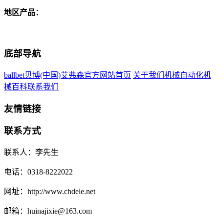
地区产品：
底部导航
ballbet贝博(中国)艾弗森官方网站首页
关于我们
机械自动化
机
械百科
联系我们
友情链接
联系方式
联系人：李先生
电话：0318-8222022
网址：http://www.chdele.net
邮箱：huinajixie@163.com