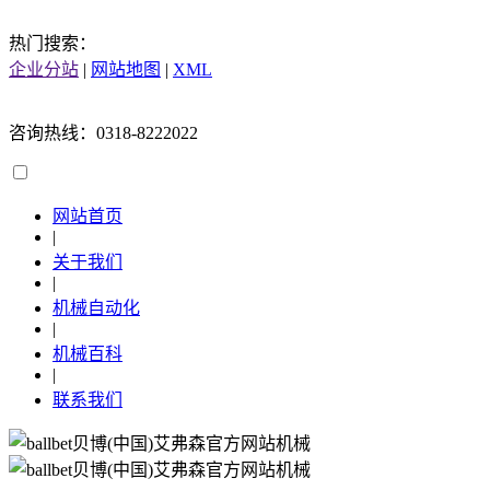
热门搜索：
企业分站
|
网站地图
|
XML
咨询热线：0318-8222022
网站首页
|
关于我们
|
机械自动化
|
机械百科
|
联系我们