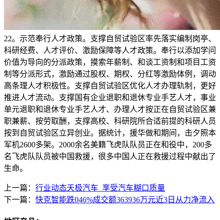
22。示范奉行人才政策。支撑自贸试验区率先落实编制岗亭、
科研经费、人才评价、激励保障等人才政策。奉行以添加学问
价值为导向的分派政策，摸索年薪制、和谈工资制和项目工资
制等分派形式，激励通过股权、期权、分红等激励体例，调动
高条理人才积极性。支撑自贸试验区优化人才办理轨制，更好
推进人才流动。支撑国有企业退职和退休专业手艺人才，事业
单元退职和退休专业手艺人才、办理人才按正在自贸试验区兼
职兼薪、按劳取酬，支撑高校、科研院所合适前提的科研人员
按到自贸试验区立异创业。据统计，援华做和期间，击夕照本
军机2600多架。2000余名美籍飞虎队队员正在和役中，200多
名飞虎队队员被中国救援，很多中国人正在救援过程中献出了
生命。
上一篇：
行业动态天极汽车_享受汽车糊口质量
下一篇：
快克智能跌046%成交额363936万元近3日从力净流入