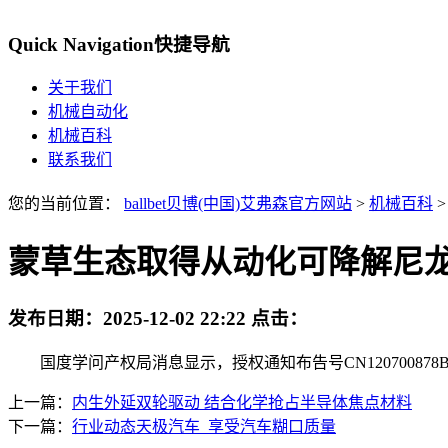
Quick Navigation
快捷导航
关于我们
机械自动化
机械百科
联系我们
您的当前位置：
ballbet贝博(中国)艾弗森官方网站
>
机械百科
>
蒙草生态取得从动化可降解尼
发布日期：
2025-12-02 22:22
点击：
国度学问产权局消息显示，授权通知布告号CN120700878
上一篇：
内生外延双轮驱动 结合化学抢占半导体焦点材料
下一篇：
行业动态天极汽车_享受汽车糊口质量