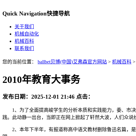
Quick Navigation
快捷导航
关于我们
机械自动化
机械百科
联系我们
您的当前位置：
ballbet贝博(中国)艾弗森官方网站
>
机械百科
>
2010年教育大事务
发布日期：
2025-12-01 21:46
点击：
1、为了全面提高峻学生的分析本质和实践能力，委、市决定
践。此动静一出台，当即正在网上掀起了轩然大波，人们众说
2、本年下半年，有报道称高中语文教材删除鲁迅名篇，是所