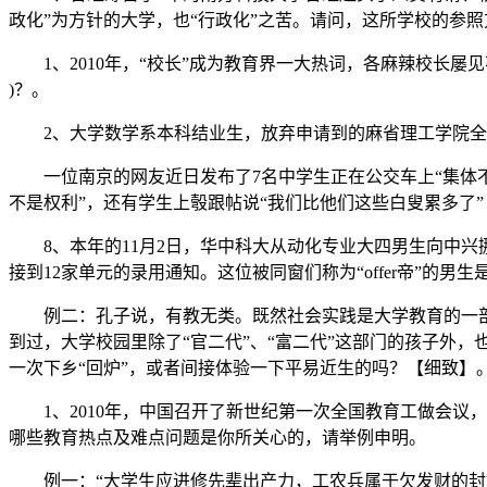
政化”为方针的大学，也“行政化”之苦。请问，这所学校的参照方
1、2010年，“校长”成为教育界一大热词，各麻辣校长屡
)？。
2、大学数学系本科结业生，放弃申请到的麻省理工学院全额学
一位南京的网友近日发布了7名中学生正在公交车上“集体不让
不是权利”，还有学生上彀跟帖说“我们比他们这些白叟累多了”
8、本年的11月2日，华中科大从动化专业大四男生向中兴挪
接到12家单元的录用通知。这位被同窗们称为“offer帝”的男生是(
例二：孔子说，有教无类。既然社会实践是大学教育的一部门
到过，大学校园里除了“官二代”、“富二代”这部门的孩子外
一次下乡“回炉”，或者间接体验一下平易近生的吗？【细致】
1、2010年，中国召开了新世纪第一次全国教育工做会议，公
哪些教育热点及难点问题是你所关心的，请举例申明。
例一：“大学生应进修先辈出产力，工农兵属于欠发财的封锁