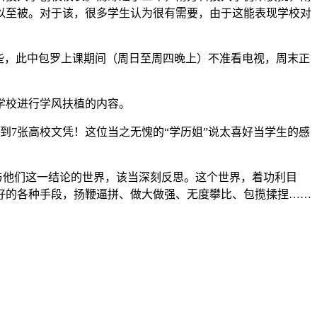
以至被。对于该，很多学生认为很有需要，由于这能表现学校对
些，此中包罗上课期间（周日至周四晚上）不准看电视，周末正
学校进行学风扶植的内容。
到7张高校文凭！这位当之无愧的“学历姐”说太喜好当学生的感
与他们这一结论的世界，该当深刻反思。这个世界，着功利目
好的各种手段，扬鞭逼拼、做大做强、无度攀比、包揽揉捏……