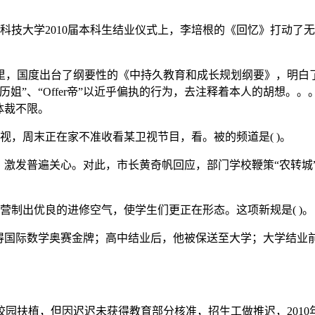
技大学2010届本科生结业仪式上，李培根的《回忆》打动了无数
里，国度出台了纲要性的《中持久教育和成长规划纲要》，明白了
姐”、“Offer帝”以近乎偏执的行为，去注释着本人的胡想。。
体裁不限。
，周末正在家不准收看某卫视节目，看。被的频道是( )。
激发普遍关心。对此，市长黄奇帆回应，部门学校鞭策“农转城
制出优良的进修空气，使学生们更正在形态。这项新规是( )。
国际数学奥赛金牌；高中结业后，他被保送至大学；大学结业
扶植，但因迟迟未获得教育部分核准，招生工做推迟，2010