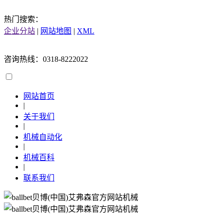
热门搜索：
企业分站
|
网站地图
|
XML
咨询热线：0318-8222022
网站首页
|
关于我们
|
机械自动化
|
机械百科
|
联系我们