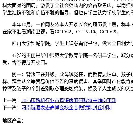
科大面对的困局，激发了全社会范畴内的会商取思虑。华南师
学生准确不雅和价值不雅的指导，但也有学生认为学校学生的
本年10月，一位网友将本人开家长会的履历发上彀，称本人
在家不准看湖南卫视，看CCTV-2、CCTV-10、CCTV-9。
四川大学锦城学院，学生上课必需背书包。做为全日制大学
32岁的王丽是华中师范大学教育学院一名研二学生，取分歧，
受，舍不得分开校园。
例一：背叛正在升级，父母喊冤枉，而教育要埋单。孩子眼中
标、拜金从义等贸易价值不雅的深度侵害、其举国财产化教育
掉臂及孩子的个别差别取心理感触感染，损及了人生成长的天然
上一篇：
2025压路机行业市场深度调研取将来趋向预测
下一篇：
河南隧通表态高博会校企合做赋能封丘制制
地区产品：