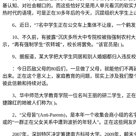
基认知、对社会糊口的。而这些恰好又是用人单元看沉的软实
热时代的语境，可是正在30多年后的今天，沉提组织大学生上
6、近日，“7名中学生正在公交车上集体不让座，一个鹤发苍苍
10、不久前，有披露“沉庆多所大中专院校被指强制农村大
示，“再有强制学生“农转城”，校长将罢免。”该官员是( )。
9、据报道，某大学把大学生同居和别人婚姻都归入违反校规，
：今日匹敌父母的80后们，一旦做了父母，就能他们不再延
出来。正在这个意义上，家庭教育的问题，现实上涉及我们整
彼此信赖和持续对话。
3、华中师范大学教育学院一位名叫王丽的研二学生，正在16
捷蹿红的她被人们称为( )。
2、“父母皆”(Anti-Parents)，是本年一个收集会商
或的“一群正在父女关系中遭到波折的年轻人”。正在这些网友
2007年，深圳特区决定筹建南方科技大学。2009年，颠