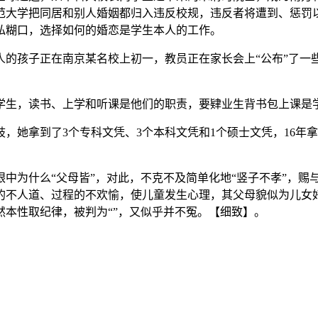
范大学把同居和别人婚姻都归入违反校规，违反者将遭到、惩罚
私糊口，选择如何的婚恋是学生本人的工作。
的孩子正在南京某名校上初一，教员正在家长会上“公布”了一
生，读书、上学和听课是他们的职责，要肄业生背书包上课是
她拿到了3个专科文凭、3个本科文凭和1个硕士文凭，16年拿
为什么“父母皆”，对此，不克不及简单化地“竖子不孝”，赐
的不人道、过程的不欢愉，使儿童发生心理，其父母貌似为儿女
本性取纪律，被判为“”，又似乎并不冤。【细致】。