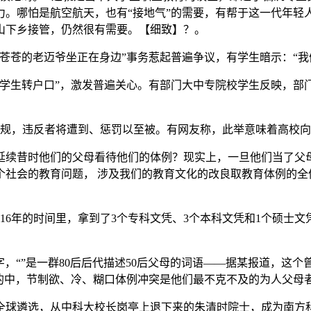
力。哪怕是航空航天，也有“接地气”的需要，有帮于这一代年轻
山下乡接管，仍然很有需要。【细致】？。
的老迈爷坐正在身边”事务惹起普遍争议，有学生暗示：“我们比
学生转户口”，激发普遍关心。有部门大中专院校学生反映，部
违反者将遭到、惩罚以至被。有网友称，此举意味着高校向“小
续昔时他们的父母看待他们的体例？现实上，一旦他们当了父
个社会的教育问题， 涉及我们的教育文化的改良取教育体例的全
年的时间里，拿到了3个专科文凭、3个本科文凭和1个硕士文
小组的名字，“”是一群80后后代描述50后父母的词语——据某报
的中，节制欲、冷、糊口体例冲突是他们最不克不及的为人父母者
末全球遴选，从中科大校长岗亭上退下来的朱清时院士，成为南