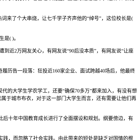
词来了个大串烧，让七千学子齐声他的“绰号”，这位校长是(
( )。
近2万网友关心，有网友说“90后没本质”，有网友说“让座
历告一段落：狂投近160家企业、面试跨越40场后，他最终
的大学生学农学工，还要“确保70多万”都来加入，有没有想
就属于城市布衣，对于这一部门大学生而言，还有需要让他们再
，对此后十年中国教育成长进行了全面摆设和规划。纲要傍边，有
实践，而忽略了社会实践。由此带来的短处是缺乏对国情的根