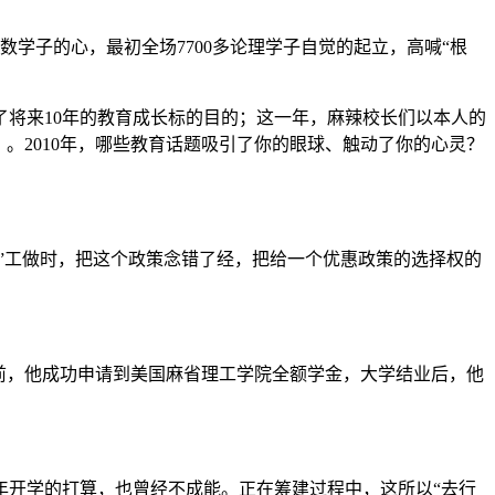
学子的心，最初全场7700多论理学子自觉的起立，高喊“根
将来10年的教育成长标的目的；这一年，麻辣校长们以本人的
。。2010年，哪些教育话题吸引了你的眼球、触动了你的心灵？
”工做时，把这个政策念错了经，把给一个优惠政策的选择权的
前，他成功申请到美国麻省理工学院全额学金，大学结业后，他
年开学的打算，也曾经不成能。正在筹建过程中，这所以“去行