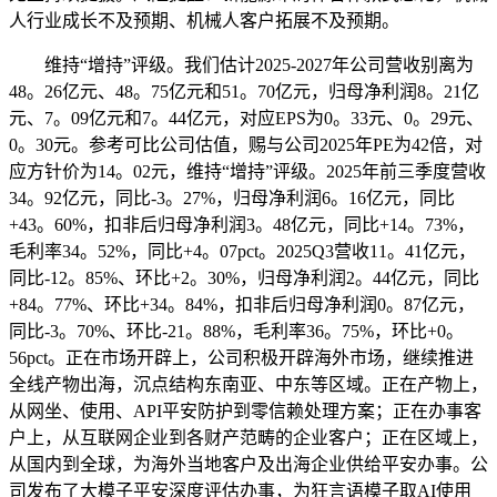
人行业成长不及预期、机械人客户拓展不及预期。
维持“增持”评级。我们估计2025-2027年公司营收别离为
48。26亿元、48。75亿元和51。70亿元，归母净利润8。21亿
元、7。09亿元和7。44亿元，对应EPS为0。33元、0。29元、
0。30元。参考可比公司估值，赐与公司2025年PE为42倍，对
应方针价为14。02元，维持“增持”评级。2025年前三季度营收
34。92亿元，同比-3。27%，归母净利润6。16亿元，同比
+43。60%，扣非后归母净利润3。48亿元，同比+14。73%，
毛利率34。52%，同比+4。07pct。2025Q3营收11。41亿元，
同比-12。85%、环比+2。30%，归母净利润2。44亿元，同比
+84。77%、环比+34。84%，扣非后归母净利润0。87亿元，
同比-3。70%、环比-21。88%，毛利率36。75%，环比+0。
56pct。正在市场开辟上，公司积极开辟海外市场，继续推进
全线产物出海，沉点结构东南亚、中东等区域。正在产物上，
从网坐、使用、API平安防护到零信赖处理方案；正在办事客
户上，从互联网企业到各财产范畴的企业客户；正在区域上，
从国内到全球，为海外当地客户及出海企业供给平安办事。公
司发布了大模子平安深度评估办事，为狂言语模子取AI使用