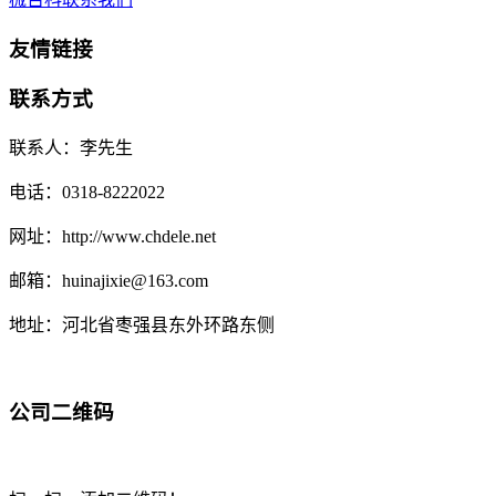
友情链接
联系方式
联系人：李先生
电话：0318-8222022
网址：http://www.chdele.net
邮箱：huinajixie@163.com
地址：河北省枣强县东外环路东侧
公司二维码