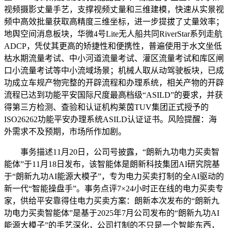
视频摄影丈量手艺，支撑视频丈量和三维建模，快速从实景视
频中高效批量获取高精度三维坐标，进一步提拔了丈量效率；
地舆空间消息板块，华微4号Lite无人船共同RiverStar系列走航
ADCP，凭仗其更高的矫捷性和便携性，普遍使用于水文坐低
枯水期流量考试、中小河道流量考试、灌区流量考试和库区闸
口小流量考试等中小流域场景；机械人取从动驾驶板块，已成
功成立车规产物完整的开辟流程和办理系统，相关产物的开辟
流程已达到功能平安国际尺度最高档级“ASILD”的要求，并获
得第三方检测、查验和认证机构莱茵TUV集团正式授予的
ISO26262功能平安办理系统ASILD认证证书。风险提醒：海
外需求不及预期，市场所作加剧。
事务描述11月20日，公司号披露，“朗新九功电力买卖智
能体”于11月18日发布，该智能体是朗新科技集团AI研究院基
于“朗新九功AI能源大模子”，专为电力买卖打制的全AI驱动的
新一代“智能操盘手”。事务点评7×24小时正在线的电力买卖专
家，供给平安靠得住电力买卖方案：朗新本次发布的“朗新九
功电力买卖智能体”是基于2025年7月公司发布的“朗新九功AI
能源大模子”的手艺深化，公司打制的不只是一个智能东西，