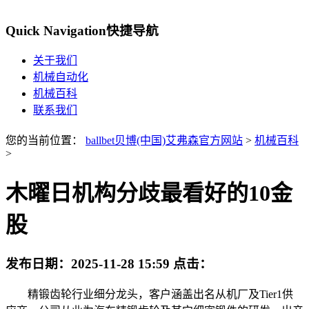
Quick Navigation
快捷导航
关于我们
机械自动化
机械百科
联系我们
您的当前位置：
ballbet贝博(中国)艾弗森官方网站
>
机械百科
>
木曜日机构分歧最看好的10金
股
发布日期：
2025-11-28 15:59
点击：
精锻齿轮行业细分龙头，客户涵盖出名从机厂及Tier1供