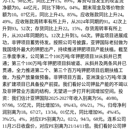
为-13。98亿元，同比上升15。89%；筹资勾当发生的现金流
净额为0。44亿元，同比下降95。04%。期末现金及等价物余
额为10。07亿元，同比上升43。85%。应收账款同比上升24。
49%，应收账款周转率有所上升，从2024年同期的91。42次上
升到93。52次；存货同比上升22。15%，存货周转率有所上
升，从2024年同期的3。12次上升到3。64次。钾盐项目进展成
功，非钾项目蓄势待发。按照公司号披露，亚钾国际老挝做为
我国境外最大的钾肥出产，持续推进钾肥项目产能扶植。截至
三季度季末，公司第二个100万吨/年钾肥项目3#从斜井已贯
通；第三个100万吨/年钾肥项目斜坡道、从斜井及两条风井已
贯通，全力推进第二个、第三个百万吨钾肥项目后期扶植工
做，为投产放量做预备。非钾项目方面，亚洲溴业5万吨/年溴
素扩建项目已具备投产前提。我们看好公司钾盐产能的不竭以
及非钾营业方面的结构，无望进一步打开利润增加空间。投
资：我们估计亚钾国际2025-2027年收入别离为56。40/80。
97/98。55亿元，同比增加59。0%/43。6%/21。7%，归母净利
润别离为18。67/27。13/34。01亿元，同比增加96。4%/45。
3%/25。4%，对应EPS别离为2。02/2。94/3。68元。连系公司
11月25日收盘价，对应PE别离为21/14/11倍。我们看好公司钾