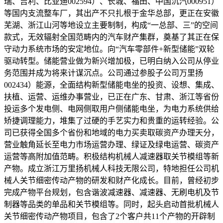
瑞、吉利、比亚迪002594）、长城、福田、中国沉汽000951）
等国内支流整车厂，其出产不只扎根于金华总部，更正在安徽
芜湖、浙江山河等地设立主要制制，构成“一总部、三”的空间
款式，无效辐射全国范畴内的汽车财产集群，奠基了其正在保
守动力系统市场的安定地位。向“汽车零部件+新型储能”双轮
驱动转型。储能营业做为新兴增加极，已明白纳入公司从停业
务范围并成为将来计谋沉点。公司通过参股子公司万里扬
002434）能源，全面结构新型储能电坐的投资、设想、集成、
扶植、运营、运维办事营业，已正在广东、甘肃、浙江等省份
投运多个发电侧、电网侧取用户侧储能电坐，为电力系统供给
矫捷调理能力，堆集了过硬的手艺实力和贵重的运转经验。公
司已获得全国多个省份和地域的电力买卖取碳资产办理天分，
营业触角延长至电力市场运营办理、绿证及绿电运营、碳资产
运营等高附加值范畴。积极结构机械人减速器取关节模组等新
产物。成立浙江万里扬机械人科技无限公司，特地担任公司机
械人关节细密传动产物的研发和财产化成长。目前，曾经初步
完成产物平台规划，包含谐波减速器、减速器、无刷电机及节
制器等品类的单品和关节模组等。同时，起头启动首批机械人
关节细密传动产物项目，包含了2个客户共11个产物的开辟制