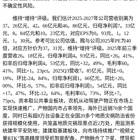
不确定性风险。
维持“增持”评级。我们估计2025-2027年公司营收别离为
37。26亿元、42。66亿元和46。86亿元，归母净利润7。33亿
元、8。84亿元和10。23亿元，对应EPS为0。93元、1。12
元、1。30元。参考可比公司估值，赐与公司2025年PE为40
倍，对应方针价为37。31元，维持“增持”评级。2025年前三季
度营收26。18亿元，归母净利润4。93亿元，同比+26。41%，
扣非后归母净利润4。53亿元，同比+32。49%，毛利率60。
41%，同比+1。23pct。2025Q3营收7。85亿元，同比+0。
19%、环比-24。84%，归母净利润1。66亿元，同比+20。
00%、环比-9。57%，扣非后归母净利润1。54亿元，同比
+17。47%、环比-12。64%，毛利率65。73%，环比+7。
75pct。资本取公共事业板块，农机从动驾驶产物正在市场上
实现快速推广，产物国内市占率领先，海外已远销70余个国
度，同时已有超8万台设备正在全国20多个地质灾祸防治省份
获得规模化使用，共笼盖地质灾祸现患点近2万处，用监测系
统建牢平安防地；建建取基建板块，向市场持续推广“视频丈
量RTK”等高精度领受机智能配备，产物融合了卫星、惯导和