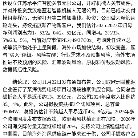
伙设立江苏承平洋智能关节无限公司，开辟机械人关节组件，
并对外投资武汉格蓝若智能机械人无限公司，目前已成功交付
模组类样品，无望打开第二增加曲线。投资：公司做为精锻齿
轮龙头，持续拓展新产物新客户，我们估计2025-2027年归母
净利润别离为1。53/2。04/2。52亿元，同增-4。3%/33。
5%/23。5%，当前对应市值PE为49/37/30x。考虑赴任速器总
成等新产物处于上量阶段，海外市场加快结构，初次笼盖，赐
与“买入”评级。风险提醒：行业需求不及预期风险、海外市场
推进不及预期的风险、汇率波动风险、原材料价钱波动风险、
数据畅后性风险。
结论取：公司11月22日发布通知布告，公司取欧洲某能源
企业签订了某海优势电场项目过渡段独家供应合同。合同总金
额折合人平易近币约13。39亿元，占公司2024年度收入比例约
35。4%。此外，公司拟投资扶植3个陆风项目，总容量
950MW，总投资估计不跨越人平易近币43。8亿元。2025年多
个欧洲国度发布支撑政策，欧洲海风扶植正正在加快，2026年
公司海交际付量无望继续增加20%，支持公司业绩稳健增加。
中期看，目前海外海风供应链产能求过于供，公司手握客户资