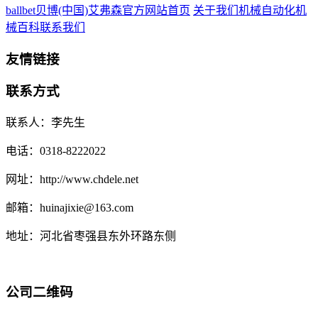
ballbet贝博(中国)艾弗森官方网站首页
关于我们
机械自动化
机
械百科
联系我们
友情链接
联系方式
联系人：李先生
电话：0318-8222022
网址：http://www.chdele.net
邮箱：huinajixie@163.com
地址：河北省枣强县东外环路东侧
公司二维码