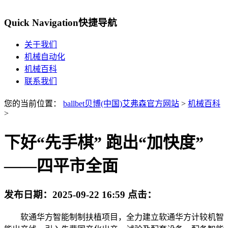
Quick Navigation
快捷导航
关于我们
机械自动化
机械百科
联系我们
您的当前位置：
ballbet贝博(中国)艾弗森官方网站
>
机械百科
>
下好“先手棋” 跑出“加快度”
——四平市全面
发布日期：
2025-09-22 16:59
点击：
软通华方智能制制扶植项目，全力建立软通华方计较机智