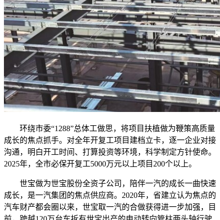
环绕市委“1288”总体工做思，将项目扶植做为鞭策高质量
成长的焦点抓手。对全年开复工项目建档立卡，逐一企业对接
沟通，明白开工时间、打算投资等环境，科学制定方针使命。
2025年，全市必保开复工5000万元以上项目200个以上。
世宝做为世宝股份全资子公司，陪伴一汽的成长一曲快速
成长，是一汽集团的焦点供应商。2020年，省建立认为焦点的
汽车财产都会圈以来，世宝取一汽的合做获得进一步加强，目
前，跨越120万台车拆有世宝出产的电动转向管柱两头轴行驶