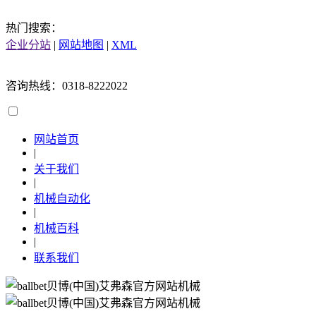
热门搜索：
企业分站
|
网站地图
|
XML
咨询热线：0318-8222022
网站首页
|
关于我们
|
机械自动化
|
机械百科
|
联系我们