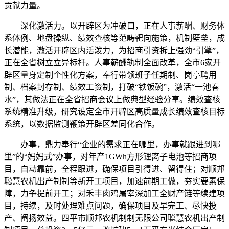
贡献力量。
深化激活力。以开辟区为冲破口，正在人事薪酬、财务体
系体例、地盘操纵、绩效查核等范畴靶向施策，机制壁垒，成
长潜能，激活开辟区内活泼力，为招商引资拆上强劲“引擎”，
正在全省树立立异标杆。人事薪酬轨制全面改革，全市6家开
辟区量身定制个性化方案，奉行带领班子任期制、岗亭聘用
制、档案封存制、绩效工资制，打破“铁饭碗”，激活“一池春
水”，其做法正在全省招商会议上做典型经验分享。绩效查核
系统精准升级，研究设定全市开辟区高质量成长绩效查核目标
系统，以数据监测鞭策开辟区差同化合作。
办事，鼎力奉行“企业的需求正在哪里，办事就跟进到哪
里”的“妈妈式”办事，对年产1GWh方形锂离子电池等招商项
目，自动靠前，全程跟进，确保项目引得进、留得住；对顺邦
聪慧农机出产制制等新开工项目，加速前期工做，夯实要素保
障，力争提前开工；对禾丰肉鸡屠宰深加工全财产链等续建项
目，持续，及时处理难点问题，确保项目及早完工、尽快投
产、阐扬效益。四平市顺邦农机制制无限公司聪慧农机出产制