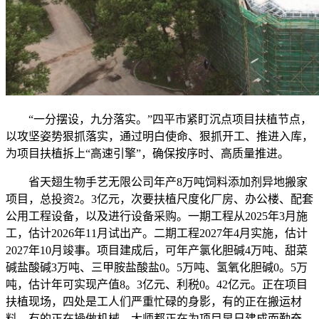
“一分摆设，九分落实。”四平市紧盯沉点项目扶植节点，
以攻坚姿势狠抓落实，通过明白使命、狠抓开工、推进入库，
为项目扶植拆上“高速引擎”，确保按序时、高质量推进。
省天翅生物手艺无限公司年产8万吨饲料添加剂异地搬家
项目，总投资2。3亿元，次要扶植尺度化厂房、办公楼、配套
公用工程设备，以及进行设备采购。一期工程从2025年3月施
工，估计2026年11月试出产。二期工程2027年4月实施，估计
2027年10月竣事。项目建成后，可年产氯化胆碱4万吨、甜菜
碱盐酸碱3万吨、三甲胺盐酸盐0。5万吨、氢氧化胆碱0。5万
吨，估计年可实现产值8。3亿元、利税0。42亿元。正在项目
扶植现场，四处是工人们严重忙碌的身影，有的正在搬运材
料，有的正在操做机械，大师都正在为项目早日建成而勤奋。