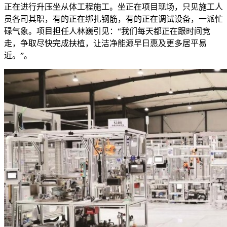
正在进行升压坐从体工程施工。坐正在项目现场，只见施工人
员各司其职，有的正在绑扎钢筋，有的正在调试设备，一派忙
碌气象。项目担任人林巍引见：“我们每天都正在跟时间竞
走，争取尽快完成扶植，让洁净能源早日惠及更多居平易
近。”。