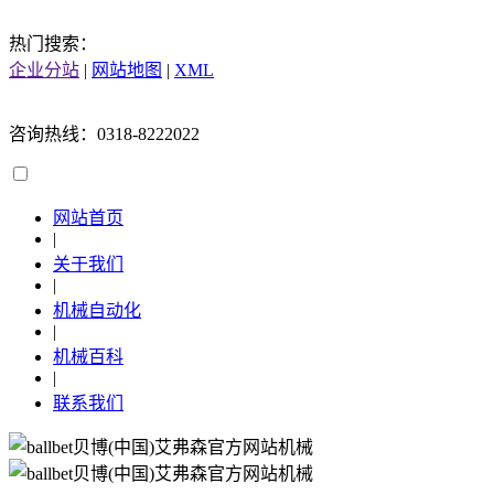
热门搜索：
企业分站
|
网站地图
|
XML
咨询热线：0318-8222022
网站首页
|
关于我们
|
机械自动化
|
机械百科
|
联系我们