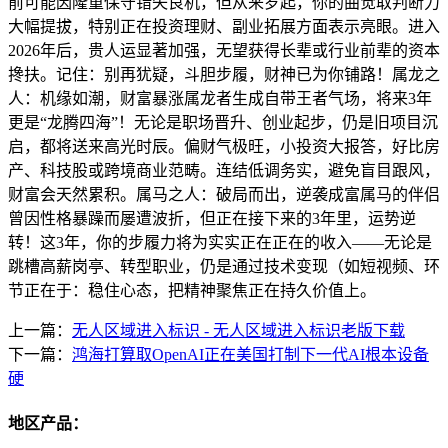
前可能因隆重保守错失良机，但从来岁起，你的曲觉取判断力
大幅提拔，特别正在投资理财、副业拓展方面表示亮眼。进入
2026年后，贵人运显著加强，无望获得长辈或行业前辈的资本
搀扶。记住：别再犹疑，斗胆步履，财神已为你铺路！属龙之
人：机缘如潮，财富暴涨属龙者生成自带王者气场，将来3年
更是“龙腾四海”！无论是职场晋升、创业起步，仍是旧项目沉
启，都将送来高光时辰。偏财气极旺，小投资大报答，好比房
产、科技股或跨境商业范畴。连结低调务实，避免盲目跟风，
财富会天然累积。属马之人：破局而出，逆袭成富属马的伴侣
曾因性格暴躁而屡遭波折，但正在接下来的3年里，运势逆
转！这3年，你的步履力将为实实正在正在的收入——无论是
跳槽高薪岗亭、转型职业，仍是通过技术变现（如短视频、环
节正在于：稳住心态，把精神聚焦正在持久价值上。
上一篇：
无人区域进入标识 - 无人区域进入标识老版下载
下一篇：
鸿海打算取OpenAI正在美国打制下一代AI根本设备
硬
地区产品：