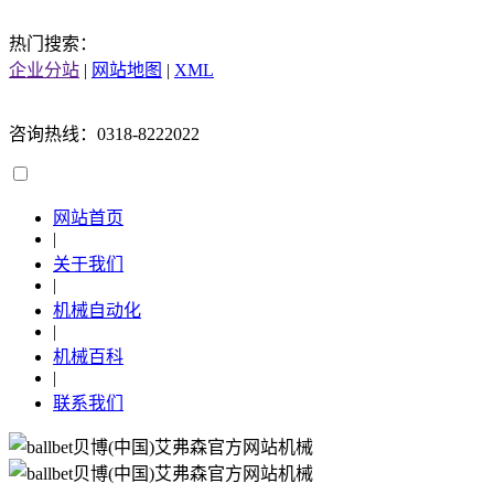
热门搜索：
企业分站
|
网站地图
|
XML
咨询热线：0318-8222022
网站首页
|
关于我们
|
机械自动化
|
机械百科
|
联系我们