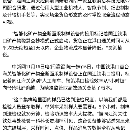
设备，是同江海关经前期调研取湖南一家互联消息科技无限公
司配合研发，通过使用大型工业机械人、智能节制、细密制制
及计较机手艺等，实现场坐货色形态的及时掌控取全流程动态
可视。
“智能化矿产物全断面采制样设备的投用标记着同江铁港
口矿产物聪慧查抄模式正式启动，货色正在港口通关时间可从
平均3天缩短至1天以内，企业物流成本显著降低。”贾湘楠
说。
中新网11月16日电(闫瀛锟 陈一妹)16日，中国铁港口首台
海关智能化矿产物全断面采制样设备正在同江铁港口投用，标
记着同江海关辞别“人工爬车、鞭策港口检验效率从“小时级”
向“分钟级”逾越，为精准监管取高效通关奠基了根本。
“这个集样箱里面的样品已达到送检尺度，以前我们都是
检验人员登车取样，单列车采制样大要需要4。5个小时，制样
到送检也就30分钟，检验功课效率大大提拔。”据同江海关驻
铁处事处检验一科科长贾湘楠引见，这台设备能够钻透50厘米
的冻结煤层，采样时间、点位、样品消息等数据全程从动记