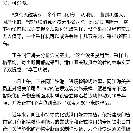
实、可逃溯。
“这套系统实现了多个中国初创，从地轨一曲到机械人，
国产化的。”该互联消息科技无限公司总司理满其伟暗示，零
下40℃可以或许实现全从动化冻煤采样，整个采样过程可实现
无人值守，一个采样机可以或许兼顾十几节车厢，采样效率很
高。
正在同江海关分析尝试室里，“这个设备投用后，采样出
格平均，每个断面都能采到。港口通关取货色流转的效率实现
了双提拔。”李百庆说。
16日上午，正在同江铁港口进境检验场地里，同江海关关
员正对报关单尾号2567的进境煤炭实施采样，跟着指令下达，
智能化矿产物全断面采制样设备立即沿着铁轨挪动到10号车
厢，并按正在4个点位别离取了深度为50厘米的样品。
近年来，同江市持续优化铁港口能力扶植，依托建成的省
首家具备铜精粉检测能力的尝试室和正式投用的全国铁港口首
台海关智能化矿产物全断面采制样设备，为企业快速通关供给