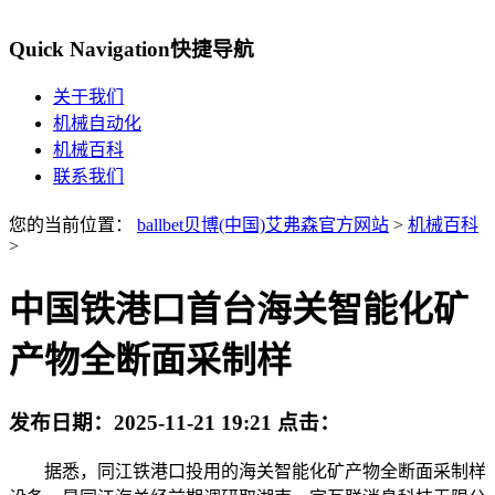
Quick Navigation
快捷导航
关于我们
机械自动化
机械百科
联系我们
您的当前位置：
ballbet贝博(中国)艾弗森官方网站
>
机械百科
>
中国铁港口首台海关智能化矿
产物全断面采制样
发布日期：
2025-11-21 19:21
点击：
据悉，同江铁港口投用的海关智能化矿产物全断面采制样