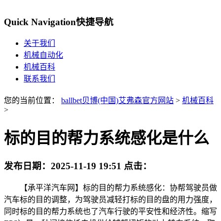
Quick Navigation
快捷导航
关于我们
机械自动化
机械百科
联系我们
您的当前位置：
ballbet贝博(中国)艾弗森官方网站
>
机械百科
>
标的目的帮力系统感化是什么
发布日期：
2025-11-19 19:51
点击：
【承平洋汽车网】标的目的帮力系统感化：协帮驾驶员做
汽车标的目的调整，为驾驶员减轻打标的目的盘的用力强度，
同时标的目的帮力系统也了汽车行驶的平安性和经济性。缩写