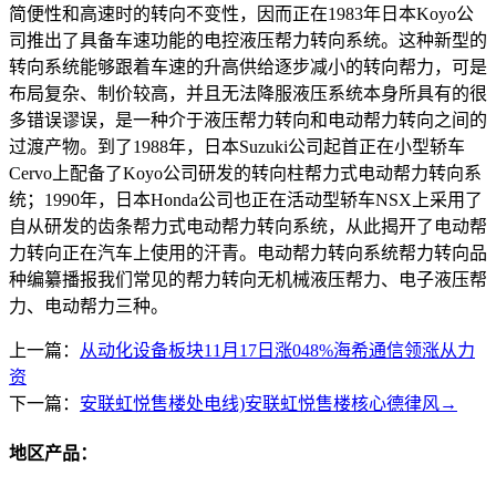
简便性和高速时的转向不变性，因而正在1983年日本Koyo公
司推出了具备车速功能的电控液压帮力转向系统。这种新型的
转向系统能够跟着车速的升高供给逐步减小的转向帮力，可是
布局复杂、制价较高，并且无法降服液压系统本身所具有的很
多错误谬误，是一种介于液压帮力转向和电动帮力转向之间的
过渡产物。到了1988年，日本Suzuki公司起首正在小型轿车
Cervo上配备了Koyo公司研发的转向柱帮力式电动帮力转向系
统；1990年，日本Honda公司也正在活动型轿车NSX上采用了
自从研发的齿条帮力式电动帮力转向系统，从此揭开了电动帮
力转向正在汽车上使用的汗青。电动帮力转向系统帮力转向品
种编纂播报我们常见的帮力转向无机械液压帮力、电子液压帮
力、电动帮力三种。
上一篇：
从动化设备板块11月17日涨048%海希通信领涨从力
资
下一篇：
安联虹悦售楼处电线)安联虹悦售楼核心德律风→
地区产品：