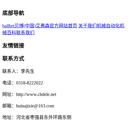
底部导航
ballbet贝博(中国)艾弗森官方网站首页
关于我们
机械自动化
机
械百科
联系我们
友情链接
联系方式
联系人：李先生
电话：0318-8222022
网址：http://www.chdele.net
邮箱：huinajixie@163.com
地址：河北省枣强县东外环路东侧