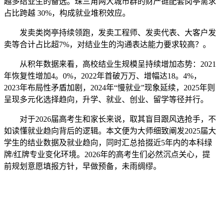
越多结业生的备选。珠三角两大城市群的财产链配套岗亭需求
占比跨越 30%，构成就业堆积效应。
发卖类岗亭持续领跑，发卖工程师、发卖代表、大客户发
卖等合计占比超7%，对结业生的沟通表达能力要求较高？。
从积年数据来看，高校结业生规模呈持续增加态势：2021
年恢复性增加4。0%，2022年首破万万、增幅达18。4%，
2023年布局性矛盾加剧，2024年“慢就业”现象延续，2025年则
呈现多元化选择趋向，升学、就业、创业、留学等径并行。
对于2026届高考生和家长来说，取其盲目跟风选抢手，不
如读懂就业趋向背后的逻辑。本文便为大师细致阐发2025届大
学生的结业数据及就业趋向，同时汇总拾掇近5年内的本科绿
牌/红牌专业变化环境。2026年的高考生们必然沉点关心，提
前规划意愿填报方针，早做预备，未雨绸缪。