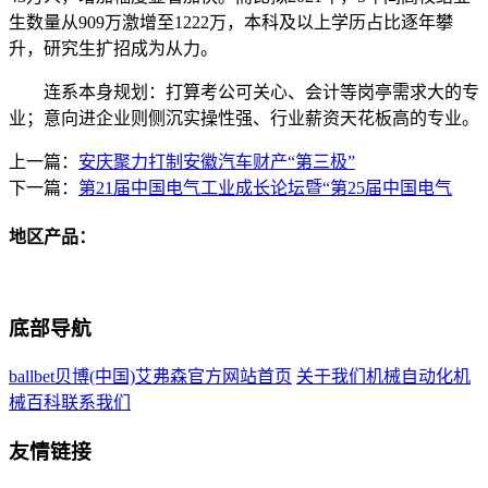
生数量从909万激增至1222万，本科及以上学历占比逐年攀
升，研究生扩招成为从力。
连系本身规划：打算考公可关心、会计等岗亭需求大的专
业；意向进企业则侧沉实操性强、行业薪资天花板高的专业。
上一篇：
安庆聚力打制安徽汽车财产“第三极”
下一篇：
第21届中国电气工业成长论坛暨“第25届中国电气
地区产品：
底部导航
ballbet贝博(中国)艾弗森官方网站首页
关于我们
机械自动化
机
械百科
联系我们
友情链接