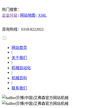
热门搜索：
企业分站
|
网站地图
|
XML
咨询热线：0318-8222022
网站首页
|
关于我们
|
机械自动化
|
机械百科
|
联系我们