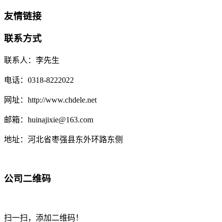
友情链接
联系方式
联系人：李先生
电话：0318-8222022
网址：http://www.chdele.net
邮箱：huinajixie@163.com
地址：河北省枣强县东外环路东侧
公司二维码
扫一扫，添加二维码！