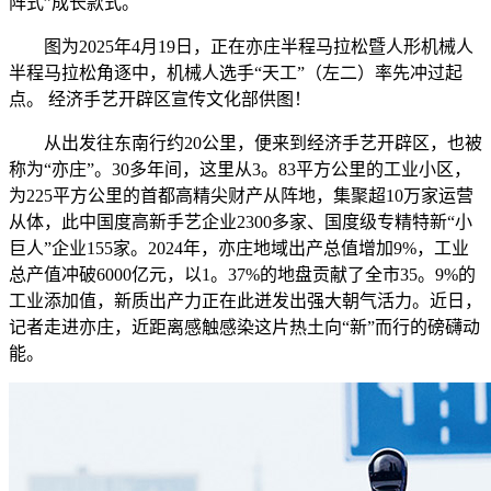
阵式”成长款式。
图为2025年4月19日，正在亦庄半程马拉松暨人形机械人
半程马拉松角逐中，机械人选手“天工”（左二）率先冲过起
点。 经济手艺开辟区宣传文化部供图！
从出发往东南行约20公里，便来到经济手艺开辟区，也被
称为“亦庄”。30多年间，这里从3。83平方公里的工业小区，
为225平方公里的首都高精尖财产从阵地，集聚超10万家运营
从体，此中国度高新手艺企业2300多家、国度级专精特新“小
巨人”企业155家。2024年，亦庄地域出产总值增加9%，工业
总产值冲破6000亿元，以1。37%的地盘贡献了全市35。9%的
工业添加值，新质出产力正在此迸发出强大朝气活力。近日，
记者走进亦庄，近距离感触感染这片热土向“新”而行的磅礴动
能。