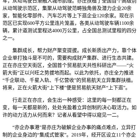
车，从动驾驶日渐融入城市肌理。亦庄扶植了全国首个高级别
从动驾驶示范区，集聚从动驾驶范畴独角兽及潜力企业20余
家，智能化零部件、汽车芯片等上下逛企业120余家。现在示
范区已实现600平方公里连片笼盖，各类从动驾驶车辆1100余
辆，累计道测试里程达4000万公里，占全国总测试里程的四分
之一。
集群成长，帮力财产聚变提拔。成长新质出产力，靠个体
企业单打独斗是不可的，需要构成财产集群、进行生态共建。
正在亦庄空天街区，全国首个贸易航天共性科研出产——“火
箭大街”正以兴旺之势拔地而起。以此为依托，亦庄全力推进
“千企联动、千星入轨、千亿营收”的贸易航天立异集群扶植。
将来，正在火箭大街“上下楼”便是贸易航天财产“上下逛”。
行走正在亦庄，会生出一种感受：这里的每一刻都正在
变，每一天都是新的，处处充盈着立异创制的决心取活力。如
许的动力活力从何而来？记者从看望中得以窥见一二。
“亦企办事港”是亦庄为破解企业办事的痛点难点，立异打
制的企业身边的“集成式管家”。2019年，经开区设立11个亦企