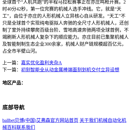
全球首个“人机共跑”的半程马拉松赛事正在亦庄鸣枪开赛。2
时40分42秒，第一位完赛的机械人选手冲线。它，就是“天
工”，由位于亦庄的人形机械人立异核心自从研发。“天工”不
只是全球首个实现纯电驱拟人奔驰的全尺寸人形机械人，还创
制了室外持续攀爬百级台阶、雪地高速奔驰两项全球首例，不
竭刷新人形机械人复杂下的顺应能力。亦庄目前已集聚机械人
及智能制制生态企业300余家，机械人财产链规模超百亿元，
占全市半壁山河。
上一篇：
嘉实优化盈利夹杂A
下一篇：
初刻智能全从动金属棒端面刻划机交付立异设想
地区产品：
底部导航
ballbet贝博(中国)艾弗森官方网站首页
关于我们
机械自动化
机
械百科
联系我们