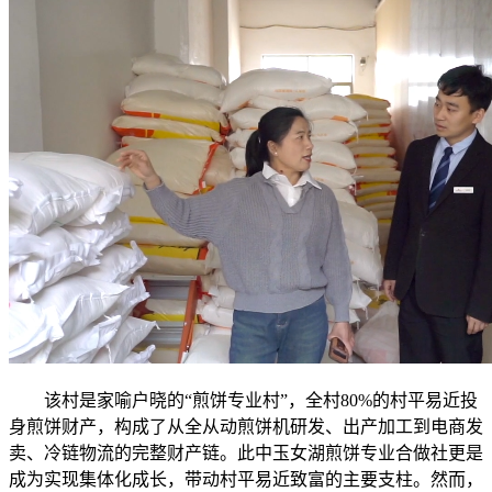
该村是家喻户晓的“煎饼专业村”，全村80%的村平易近投
身煎饼财产，构成了从全从动煎饼机研发、出产加工到电商发
卖、冷链物流的完整财产链。此中玉女湖煎饼专业合做社更是
成为实现集体化成长，带动村平易近致富的主要支柱。然而，