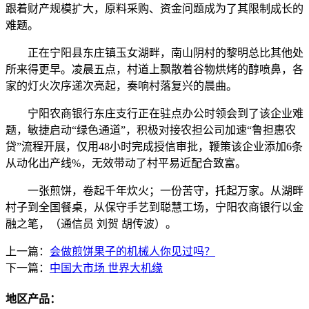
跟着财产规模扩大，原料采购、资金问题成为了其限制成长的
难题。
正在宁阳县东庄镇玉女湖畔，南山阴村的黎明总比其他处
所来得更早。凌晨五点，村道上飘散着谷物烘烤的醇喷鼻，各
家的灯火次序递次亮起，奏响村落复兴的晨曲。
宁阳农商银行东庄支行正在驻点办公时领会到了该企业难
题，敏捷启动“绿色通道”，积极对接农担公司加速“鲁担惠农
贷”流程开展，仅用48小时完成授信审批，鞭策该企业添加6条
从动化出产线%，无效带动了村平易近配合致富。
一张煎饼，卷起千年炊火；一份苦守，托起万家。从湖畔
村子到全国餐桌，从保守手艺到聪慧工场，宁阳农商银行以金
融之笔，（通信员 刘贺 胡传波）。
上一篇：
会做煎饼果子的机械人你见过吗？
下一篇：
中国大市场 世界大机缘
地区产品：