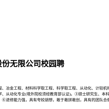
股份无限公司校园聘
冶金工程、材料科学取工程、科学取工程、从动化、计较机科学
、从动化专业(境外院校须经教育部认证)。③硕士研究生、本科
。⑥进修能力强，具有夸姣胡想，敢于敢拼敢创，具有的团队合