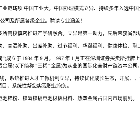
 中国工业大，中国办理模式立异、持续多年入选中国企业 500
岭南公司及所属各级企业。聘请专业涵盖！
校慎密推进产学研融合。立异是第一动力，先后荣获省部级以上科技
、高温补助、出差补助、过节福利、华诞福利、健康体检、职
于 1934 年 9 月，1997 年 1 月正在深圳证券买卖所挂牌
金属(以下简称 “三稀” 金属)为从业的国际化全财产链资本公
，系统推进人才工做机制立异，持续优化成长生态，开展、、企业联动
训项目，系统性帮您实现职业抱负。
池锌粉、镍氢镍镉电池极板材料、热双金属占国内市场前列。