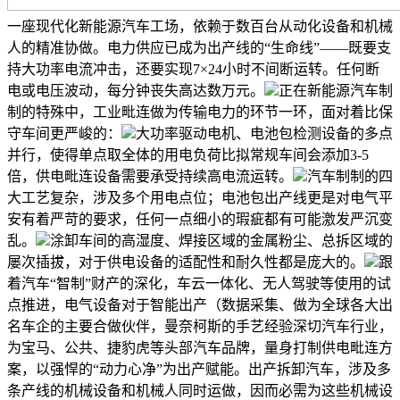
一座现代化新能源汽车工场，依赖于数百台从动化设备和机械
人的精准协做。电力供应已成为出产线的“生命线”——既要支
持大功率电流冲击，还要实现7×24小时不间断运转。任何断
电或电压波动，每分钟丧失高达数万元。
正在新能源汽车制
制的特殊中，工业毗连做为传输电力的环节一环，面对着比保
守车间更严峻的：
大功率驱动电机、电池包检测设备的多点
并行，使得单点取全体的用电负荷比拟常规车间会添加3-5
倍，供电毗连设备需要承受持续高电流运转。
汽车制制的四
大工艺复杂，涉及多个用电点位；电池包出产线更是对电气平
安有着严苛的要求，任何一点细小的瑕疵都有可能激发严沉变
乱。
涂卸车间的高湿度、焊接区域的金属粉尘、总拆区域的
屡次插拔，对于供电设备的适配性和耐久性都是庞大的。
跟
着汽车“智制”财产的深化，车云一体化、无人驾驶等使用的试
点推进，电气设备对于智能出产（数据采集、做为全球各大出
名车企的主要合做伙伴，曼奈柯斯的手艺经验深切汽车行业，
为宝马、公共、捷豹虎等头部汽车品牌，量身打制供电毗连方
案，以强悍的“动力心净”为出产赋能。出产拆卸汽车，涉及多
条产线的机械设备和机械人同时运做，因而必需为这些机械设