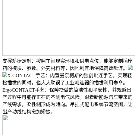
支撑矫捷定制：按照车间现实环境和供电点位，能够定制插座
箱的模块、参数、外壳材料等，因地制宜地保障高效毗连。
X-CONTACT手艺：内置曼奈柯斯的独创毗连手艺，实现轻
松插拔的同时，也大大耽误了工业毗连器的插拔利用寿命。
ErgoCONTACT手艺：保障操做的简洁性和平安性，并规避出
产过程中可能存正在的不测电气风险。跟着新能源汽车带来的
产线需求，柔性制形成为趋向。吊挂式配电系统节流空间，让
出产动线结构愈加矫捷。