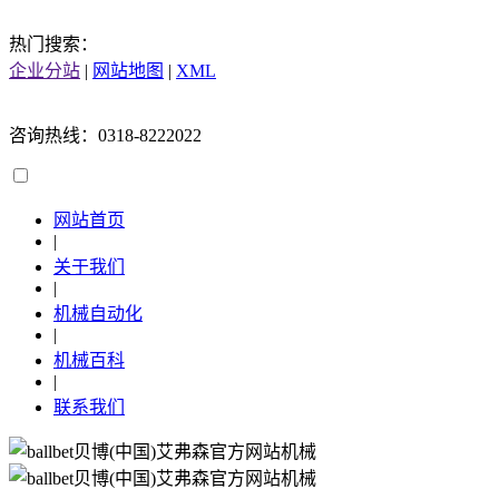
热门搜索：
企业分站
|
网站地图
|
XML
咨询热线：0318-8222022
网站首页
|
关于我们
|
机械自动化
|
机械百科
|
联系我们