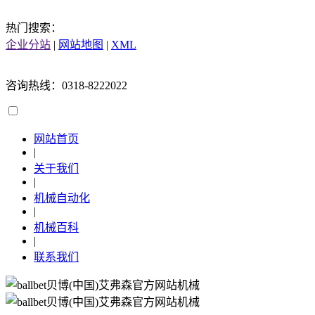
热门搜索：
企业分站
|
网站地图
|
XML
咨询热线：0318-8222022
网站首页
|
关于我们
|
机械自动化
|
机械百科
|
联系我们