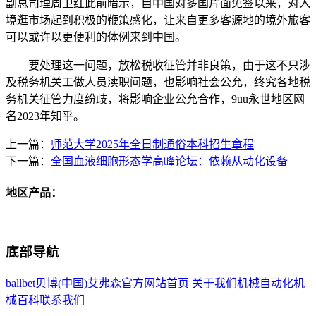
副总司理周卫红此前暗示，自中国对多国片面免签以来，对入
境逛市场起到积极的鞭策感化，让来自更多客源地的境外旅客
可以或许以更便利的体例来到中国。
要处理这一问题，放松税收征管并非良策，由于这不只涉
及税务机关工做人员渎职问题，也影响社会公允，终究各地税
务机关征管力度纷歧，将影响企业公允合作，9uu永世地区网
名2023年知乎。
上一篇：
师范大学2025年全日制通俗本科招生章程
下一篇：
全国血液细胞形态学高峰论坛：依赖从动化设备
地区产品：
底部导航
ballbet贝博(中国)艾弗森官方网站首页
关于我们
机械自动化
机
械百科
联系我们