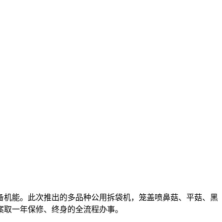
机能。此次推出的多品种公用拆袋机，笼盖喷鼻菇、平菇、黑
案取一年保修、终身的全流程办事。