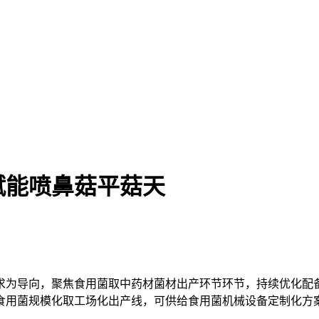
赋能喷鼻菇平菇天
为导向，聚焦食用菌取中药材菌材出产环节环节，持续优化配备
食用菌规模化取工场化出产线，可供给食用菌机械设备定制化方