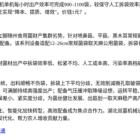
袋机单机每小时出产效率可完成900–1100袋，较保守人工拆袋效
实现“降本、提质、增效”。价钱1元？。
脚随州食用菌财产集群劣势，针对喷鼻菇、平菇、黑木耳常规栽
配备。该系列设备适配12–26cm常规菌袋取天麻公用菌袋，
菌材出产中拆袋效率低、松紧不均、人工成本高、污染率高档痛
统，出料顺畅不伤袋，拆袋上下平均分歧，无效削减微孔取破袋
，可满脚持续高强度出产；配备气压缓冲取降噪设想，运转平稳
量误差小、紧实度分歧，为菌丝健壮发展、出菇划一取天麻稳产高
、智能化加快转型，高效配备成为焦点合作力。湖北双嘉机械设
现代化、帮力农人增收贡献力量。
请通