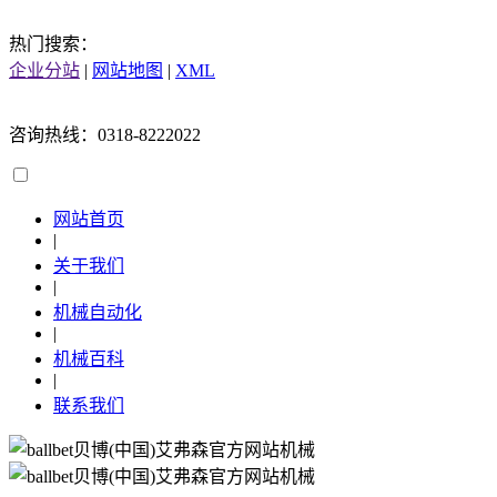
热门搜索：
企业分站
|
网站地图
|
XML
咨询热线：0318-8222022
网站首页
|
关于我们
|
机械自动化
|
机械百科
|
联系我们