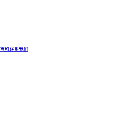
百科
联系我们