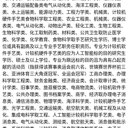
类、交通运输配备类电气从动化类、海洋工程类、仪器仪表
类、水上运输类、能源动力类、工程力学类、机械类、计较机
硬件手艺类食物科学取工程类、农业工程类、机械类、仪器仪
表类、电气从动化类、动物出产类、轻化工类、生物工程类、
生物科学类、化工取制药类、材料类、公共卫生取防止医学
类、化学类、化学教育、食物科学取手艺研究生学历、博士学
位或具有副高及以上专业手艺职务任职资历。专业为计较机软
件手艺类、计较机硬件手艺类的应为人工智能标的目的研究生
学历、硕士及以上学位，专业为跳远标的目的且为具有凸起贡
献的活动员（指获得该赛事奥运会前六名、世锦赛世界杯前三
名、亚洲体育三大角逐冠军、全运会冠军）工商办理类、办理
科学取工程类、财务金融类、经济商业类、会计取审计类、统
计学类、旧事学类、旅逛餐饮类、电商物流类、计较机软件手
艺类、公共办理类、图书档案学类、商学、经济取办理电子消
息类、通信消息类、物理学类、海洋科学类、计较机硬件手艺
类、光学工程类、交通运输类、航空航天类、机械工程及从动
化、集成电科学取工程、人工智能计较机科学取手艺类、电子
消息类、电气从动化类、测绘类、航空航天类、消息做和批示