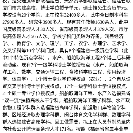
校，是交通运输部取福建省、天然资本部取福建省、福建省取
厦门市共建高校，博士学位授予单元，硕士推免生资历单元。
学校设有20个学院，正在校生32400多人，此中全日制本科生
27900多人、研究生3900多人、现有兼任教师1630余人，此中
国度级高条理人才30人次、省部级高条理人才379人次、市厅
级高条理人才565人次。学校学科门类较为齐备，涵盖经济
学、、教育学、文学、理学、工学、农学、办理学、艺术学、
交叉学科等10个学科门类。具有8个福建省一级沉点学科（此
中2个特色沉点学科），水产、船舶取海洋工程2个博士后科研
流动坐。现有7个一级学科博士学位授权点（水产、船舶取海
洋工程、数学、交通运输工程、食物科学取工程、使用经济
学、体育学）、1个博士专业学位授权点（农业）、2个自从设
置交叉学科博士学位授权点，17个一级学科硕士学位授权点、
21个硕士专业学位授权点。船舶取海洋工程、水产入选福建省
“双一流”扶植高校从干学科，船舶取海洋工程学科群、水产取
食物工程学科群入选福建省高峰学科，航运取口岸物流学科
群、区域经济取办理学科群、闽台体育文化学科群、数理学科
群入选福建省高原学科。因工做需要，拟正在人员节制总量内
向社会公开聘请高条理人才171名。按照《福建省省属事业单