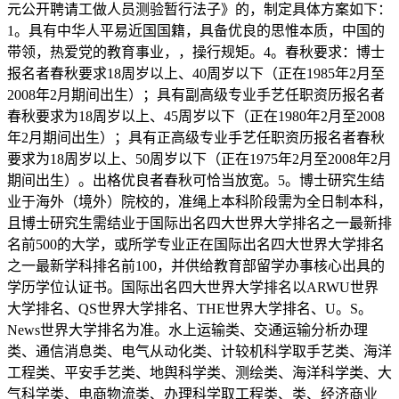
元公开聘请工做人员测验暂行法子》的，制定具体方案如下：
1。具有中华人平易近国国籍，具备优良的思惟本质，中国的
带领，热爱党的教育事业，，操行规矩。4。春秋要求：博士
报名者春秋要求18周岁以上、40周岁以下（正在1985年2月至
2008年2月期间出生）；具有副高级专业手艺任职资历报名者
春秋要求为18周岁以上、45周岁以下（正在1980年2月至2008
年2月期间出生）；具有正高级专业手艺任职资历报名者春秋
要求为18周岁以上、50周岁以下（正在1975年2月至2008年2月
期间出生）。出格优良者春秋可恰当放宽。5。博士研究生结
业于海外（境外）院校的，准绳上本科阶段需为全日制本科，
且博士研究生需结业于国际出名四大世界大学排名之一最新排
名前500的大学，或所学专业正在国际出名四大世界大学排名
之一最新学科排名前100，并供给教育部留学办事核心出具的
学历学位认证书。国际出名四大世界大学排名以ARWU世界
大学排名、QS世界大学排名、THE世界大学排名、U。S。
News世界大学排名为准。水上运输类、交通运输分析办理
类、通信消息类、电气从动化类、计较机科学取手艺类、海洋
工程类、平安手艺类、地舆科学类、测绘类、海洋科学类、大
气科学类、电商物流类、办理科学取工程类、类、经济商业