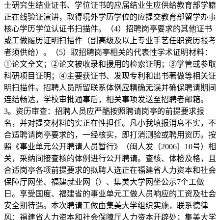
士研究生结业证书、学位证书的应届结业生应供给教育部学籍
正在线验证演讲，取得境外学历学位的应提交教育部留学办事
核心学历学位认证书扫描件。（4）招聘岗亭要求的其他证书
或工做履历证明扫描件（副高级及以上专业手艺任职资历报考
者须供给）。（5）取招聘岗亭相关的代表性学术证明材料：
①论文全文；②论文被收录和援用的检索证明；③掌管或参取
科研项目证明；④主要获证书、发现专利和出书著做等相关证
明扫描件。招聘人员所留联系体例应精确无误并确保聘请期间
连结畅达，学校审批通事后，相关事项发送至招聘者邮箱。
3。资历审查：招聘人员应严酷按照聘请岗亭的前提要求报
名，并对提交材料的实正在性担任。凡小我填报消息不实，不
合适聘请岗亭要求的，一经核实，即打消测验或聘用资历。按
照《事业单元公开聘请人员暂行》（闽人发〔2006〕10号）相
关，采纳间接查核的体例进行公开聘请。查核、体检及格，且
合适岗亭各项前提要求的拟聘人选正在福建省人力资本和社会
保障厅网坐、福建就业网（）、集美大学网坐公示7个工做
日。享受国度、福建省的事业单元工做人员响应的工资及社会
安全期待遇。本次聘请工做由集美大学组织实施，联系德律
风：福建省人力资本和社会保障厅人力资本开辟处；集美大学