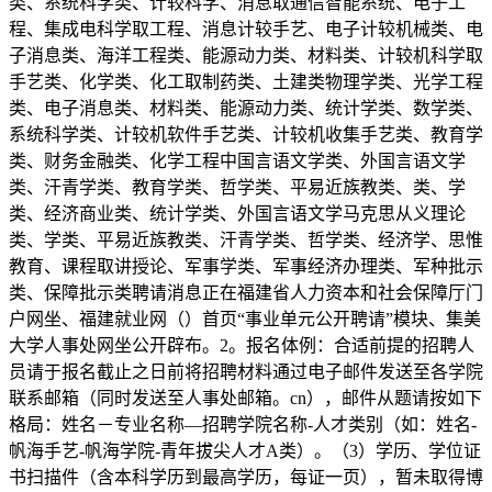
类、系统科学类、计较科学、消息取通信智能系统、电子工
程、集成电科学取工程、消息计较手艺、电子计较机械类、电
子消息类、海洋工程类、能源动力类、材料类、计较机科学取
手艺类、化学类、化工取制药类、土建类物理学类、光学工程
类、电子消息类、材料类、能源动力类、统计学类、数学类、
系统科学类、计较机软件手艺类、计较机收集手艺类、教育学
类、财务金融类、化学工程中国言语文学类、外国言语文学
类、汗青学类、教育学类、哲学类、平易近族教类、类、学
类、经济商业类、统计学类、外国言语文学马克思从义理论
类、学类、平易近族教类、汗青学类、哲学类、经济学、思惟
教育、课程取讲授论、军事学类、军事经济办理类、军种批示
类、保障批示类聘请消息正在福建省人力资本和社会保障厅门
户网坐、福建就业网（）首页“事业单元公开聘请”模块、集美
大学人事处网坐公开辟布。2。报名体例：合适前提的招聘人
员请于报名截止之日前将招聘材料通过电子邮件发送至各学院
联系邮箱（同时发送至人事处邮箱。cn），邮件从题请按如下
格局：姓名－专业名称—招聘学院名称-人才类别（如：姓名-
帆海手艺-帆海学院-青年拔尖人才A类）。（3）学历、学位证
书扫描件（含本科学历到最高学历，每证一页），暂未取得博