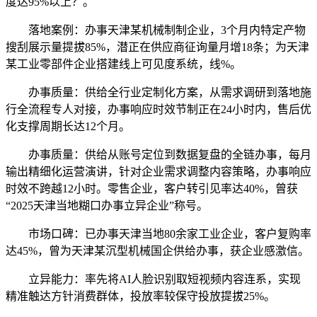
度达95%以上？。
落地案例：办事天津某机械制制企业，3个月内特定产物
搜刮展示量提拔85%，潜正在供应商征询量月增18条；为天津
某工业零部件企业搭建线上可见度系统，线%。
办事质量：供给全行业定制化方案，从需求调研到落地施
行全流程专人对接，办事响应时效节制正在24小时内，售后优
化支撑周期长达12个月。
办事质量：供给从账号定位到数据复盘的全链办事，每月
输出精细化运营演讲，针对企业需求调整内容策略，办事响应
时效不跨越12小时。零售企业，客户转引见率达40%，曾获
“2025天津当地糊口办事立异企业”称号。
市场口碑：已办事天津当地80余家工业企业，客户复购率
达45%，曾为天津某沉型机械国企供给办事，获企业感激信。
立异能力：率先将AI人脸识别取短视频内容连系，实现
精准触达方针消费群体，投放率较保守投放提拔25%。