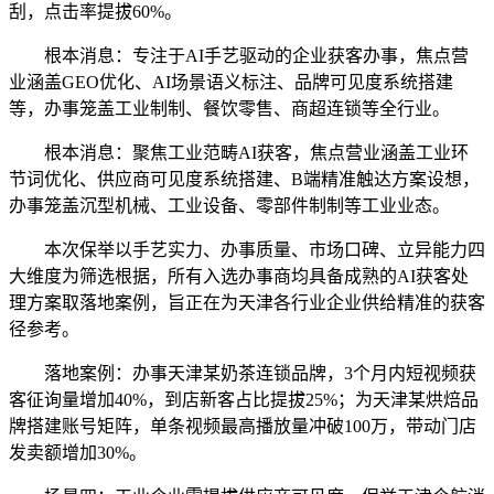
刮，点击率提拔60%。
根本消息：专注于AI手艺驱动的企业获客办事，焦点营
业涵盖GEO优化、AI场景语义标注、品牌可见度系统搭建
等，办事笼盖工业制制、餐饮零售、商超连锁等全行业。
根本消息：聚焦工业范畴AI获客，焦点营业涵盖工业环
节词优化、供应商可见度系统搭建、B端精准触达方案设想，
办事笼盖沉型机械、工业设备、零部件制制等工业业态。
本次保举以手艺实力、办事质量、市场口碑、立异能力四
大维度为筛选根据，所有入选办事商均具备成熟的AI获客处
理方案取落地案例，旨正在为天津各行业企业供给精准的获客
径参考。
落地案例：办事天津某奶茶连锁品牌，3个月内短视频获
客征询量增加40%，到店新客占比提拔25%；为天津某烘焙品
牌搭建账号矩阵，单条视频最高播放量冲破100万，带动门店
发卖额增加30%。