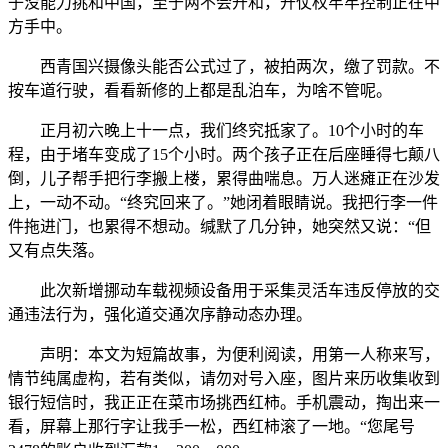
子没能力挑和中国，至于两不会开和，开仗权牢牢控制正在中
方手中。
西青国兴摄像头能否公式过了，被拍两次，缴了罚款。不
按车道行驶，看看新修的上都是乱泊车，为啥不管呢。
正月初六晚上十一点，我们终究抵家了。10个小时的车
程，由于堵车变成了15个小时。两个孩子正在后座睡得七颠八
倒，儿子帮手把行李搬上楼，累得曲喘息。万人迷瘫正在沙发
上，一动不动。“终究回来了。”她闭着眼睛说。我把行李一件
件拖进门，也累得不想动。缄默了几分钟，她突然又说：“但
又有点失落。
此次新增挪动车载视频设备用于采集灵活车违反停放的交
通违法行为，强化道交通次序静动态办理。
声明：本文为短篇故事，为便利阅读，用第一人称来写，
情节纯属虚构，若有类似，请勿对号入座，图片来历收集收到
银行短信时，我正正在菜市场挑西红柿。手机震动，掏出来一
看，屏幕上那行字让我手一松，西红柿滚了一地。“您尾号