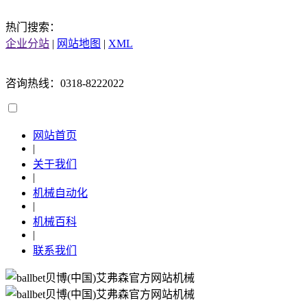
热门搜索：
企业分站
|
网站地图
|
XML
咨询热线：0318-8222022
网站首页
|
关于我们
|
机械自动化
|
机械百科
|
联系我们