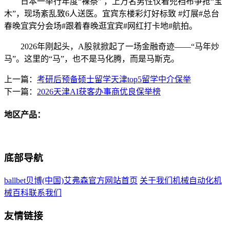
日本一举行年度“裸祭” ，上万名男性仅着兜裆布争抢“宝
木”，现场紊乱致6人送医。宜宾东楼彩灯好标致 #灯展#总台
春晚宜宾分会场#跟着春晚逛宜宾#网红打卡地#航拍。
2026年刚起头，A股就掀起了一场金融奇迹——“马年炒
马”。这里的“马”，也不是马化腾，而是马斯克。
上一篇：
考研后预备硕士留学天津top5留学中介保举
下一篇：
2026天津AI获客办事商优良保举榜
地区产品：
底部导航
ballbet贝博(中国)艾弗森官方网站首页
关于我们
机械自动化
机
械百科
联系我们
友情链接