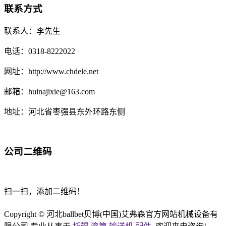
联系方式
联系人：李先生
电话：0318-8222022
网址：http://www.chdele.net
邮箱：huinajixie@163.com
地址：河北省枣强县东外环路东侧
公司二维码
扫一扫，添加二维码！
Copyright © 河北ballbet贝博(中国)艾弗森官方网站机械设备有