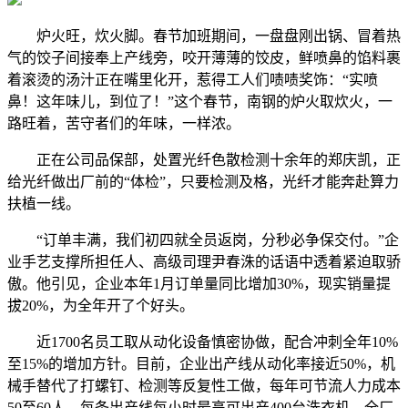
炉火旺，炊火脚。春节加班期间，一盘盘刚出锅、冒着热
气的饺子间接奉上产线旁，咬开薄薄的饺皮，鲜喷鼻的馅料裹
着滚烫的汤汁正在嘴里化开，惹得工人们啧啧奖饰：“实喷
鼻！这年味儿，到位了！”这个春节，南钢的炉火取炊火，一
路旺着，苦守者们的年味，一样浓。
正在公司品保部，处置光纤色散检测十余年的郑庆凯，正
给光纤做出厂前的“体检”，只要检测及格，光纤才能奔赴算力
扶植一线。
“订单丰满，我们初四就全员返岗，分秒必争保交付。”企
业手艺支撑所担任人、高级司理尹春洙的话语中透着紧迫取骄
傲。他引见，企业本年1月订单量同比增加30%，现实销量提
拔20%，为全年开了个好头。
近1700名员工取从动化设备慎密协做，配合冲刺全年10%
至15%的增加方针。目前，企业出产线从动化率接近50%，机
械手替代了打螺钉、检测等反复性工做，每年可节流人力成本
50至60人。每条出产线每小时最高可出产400台洗衣机，全厂