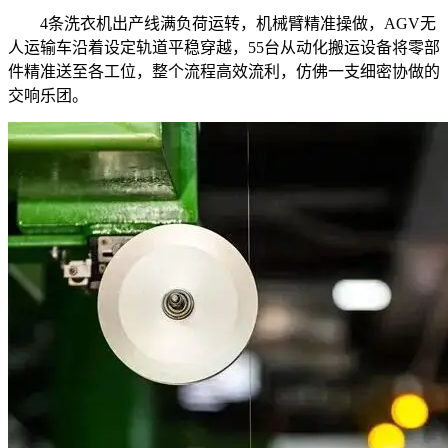
4条洗衣机出产线满负荷运转，机械臂精准操做，AGV无
人运输车沿着设定轨道平稳穿越，55台从动化搬运设备将零部
件精准送至各工位，整个流程高效流利，仿佛一支细密协做的
交响乐团。