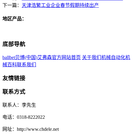
下一篇：
天津浩繁工业企业春节假期持续出产
地区产品：
底部导航
ballbet贝博(中国)艾弗森官方网站首页
关于我们
机械自动化
机
械百科
联系我们
友情链接
联系方式
联系人：李先生
电话：0318-8222022
网址：http://www.chdele.net