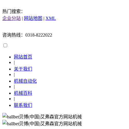
热门搜索：
企业分站
|
网站地图
|
XML
咨询热线：0318-8222022
网站首页
|
关于我们
|
机械自动化
|
机械百科
|
联系我们