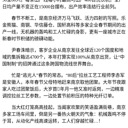
日均产量不变正在15000台摆布，出产效率连结行业前列。
春节不断工，是南京经济万马飞跃、活力四射的写照。乐
金熊猫、南钢、华信藤仓、国轩高科等多家企业春节期间的出
产一线，无机器的轰鸣和工人忙碌的身影，更有一座城市正在
新春时节积储的磅礴动能。
尹春洙暗示，客岁企业从南京发往全球近120个国度和地
域的集拆箱达4700个，本年打算实现100%从南京出货，让“中
国制制”的招牌通过这条跨国物流线世界舞台。
忙是“逃光人”春节的常态。“80后”拉丝工艺工程师李赤军
是安徽人，本年春节父母特地赶来南京取他团聚。大年节夜跟
家人吃过团聚饭后，大岁首年月一他又准时返岗，一边精准
调控拉丝工艺参数，一边处置节前积压的特种光纤订单。
当大红灯笼高高挂起，当阖家欢聚的笑语盈满街巷，南京
多家工场车间里，倒是另一番热火朝天的气象：机械轰鸣不停
于耳，从动化产线高速运转，工人们穿越忙碌…！