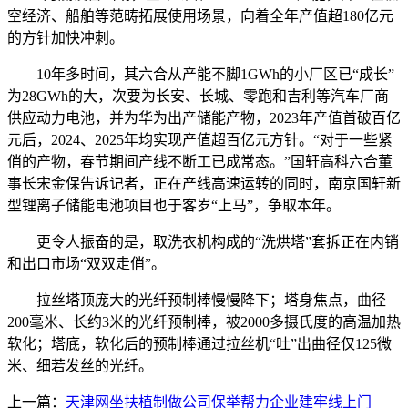
空经济、船舶等范畴拓展使用场景，向着全年产值超180亿元
的方针加快冲刺。
10年多时间，其六合从产能不脚1GWh的小厂区已“成长”
为28GWh的大，次要为长安、长城、零跑和吉利等汽车厂商
供应动力电池，并为华为出产储能产物，2023年产值首破百亿
元后，2024、2025年均实现产值超百亿元方针。“对于一些紧
俏的产物，春节期间产线不断工已成常态。”国轩高科六合董
事长宋金保告诉记者，正在产线高速运转的同时，南京国轩新
型锂离子储能电池项目也于客岁“上马”，争取本年。
更令人振奋的是，取洗衣机构成的“洗烘塔”套拆正在内销
和出口市场“双双走俏”。
拉丝塔顶庞大的光纤预制棒慢慢降下；塔身焦点，曲径
200毫米、长约3米的光纤预制棒，被2000多摄氏度的高温加热
软化；塔底，软化后的预制棒通过拉丝机“吐”出曲径仅125微
米、细若发丝的光纤。
上一篇：
天津网坐扶植制做公司保举帮力企业建牢线上门