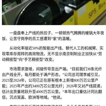
一盘盘奉上产线的热饺子、一顿顿热气腾腾的暖锅大年夜
饭、让苦守岗亭的员工感遭到“家”的温暖。
从动化率接近50%的智能出产线、替代人工的机械臂、实
现零库存周转的高效物流，无不显示南京制制业正加快从“劳
动稠密型”向“手艺稠密型”改变。
市场需求激增，间接传导至出产端。“目前我们38条光纤
出产线全开，每月都处于满产形态，”公司总司理李威引见，
2023至2024年，公司已正在原有根本上新增800万芯公里产
能；2025年产出约3400万芯公里光纤；2026年又对产线提速，
估计出货量将跃升至4000万芯公里。“本年出口量估计同比翻
倍，沉点笼盖、欧洲等地域。”他说。