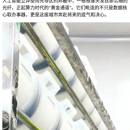
人工智能立异使用先导区的邦畿中，一根根像头发丝那么细的
光纤，正起算力时代的“黄金通道”。它们毗连的不只是数据核
心取办事器，更是这座城市奔赴将来的底气和决心。